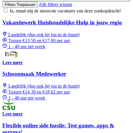
Alle filters wissen
Filters Toepassen
Ja, email mij de nieuwste vacatures van deze zoekopdracht!
Vakantiewerk Huishoudelijke Hulp in jouw regio
Landelijk (dus ook bij jou in de buurt)
Tussen €13,50 en €17,00 per uur
1 - 40 uur per week
Lees meer
Schoonmaak Medewerker
Landelijk (dus ook bij jou in de buurt)
Tussen €14,39 en €18,62 per uur
1 - 40 uur per week
Lees meer
Flexible online side hustle: Test games, apps &
surveys!