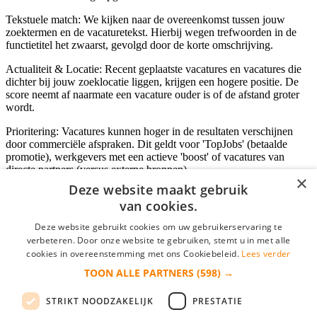
Tekstuele match: We kijken naar de overeenkomst tussen jouw
zoektermen en de vacaturetekst. Hierbij wegen trefwoorden in de
functietitel het zwaarst, gevolgd door de korte omschrijving.
Actualiteit & Locatie: Recent geplaatste vacatures en vacatures die
dichter bij jouw zoeklocatie liggen, krijgen een hogere positie. De
score neemt af naarmate een vacature ouder is of de afstand groter
wordt.
Prioritering: Vacatures kunnen hoger in de resultaten verschijnen
door commerciële afspraken. Dit geldt voor 'TopJobs' (betaalde
promotie), werkgevers met een actieve 'boost' of vacatures van
directe partners (versus externe bronnen).
×
Deze website maakt gebruik
van cookies.
Inloggen als bedrijf
Deze website gebruikt cookies om uw gebruikerservaring te
verbeteren. Door onze website te gebruiken, stemt u in met alle
E-mail
*
cookies in overeenstemming met ons Cookiebeleid.
Lees verder
TOON ALLE PARTNERS
(598) →
Wachtwoord
STRIKT NOODZAKELIJK
PRESTATIE
login gegevens onthouden