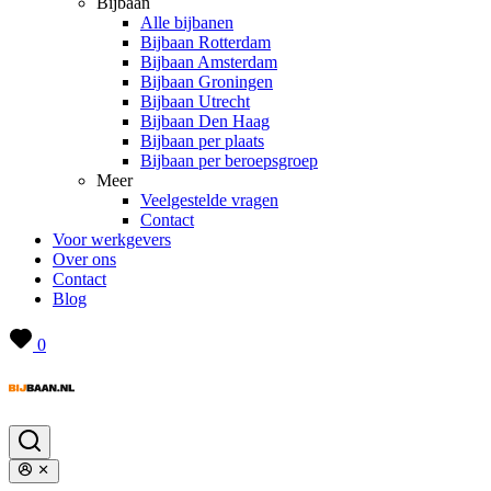
Bijbaan
Alle bijbanen
Bijbaan Rotterdam
Bijbaan Amsterdam
Bijbaan Groningen
Bijbaan Utrecht
Bijbaan Den Haag
Bijbaan per plaats
Bijbaan per beroepsgroep
Meer
Veelgestelde vragen
Contact
Voor werkgevers
Over ons
Contact
Blog
0