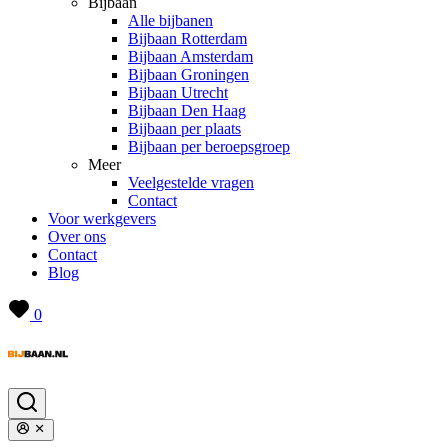
Bijbaan
Alle bijbanen
Bijbaan Rotterdam
Bijbaan Amsterdam
Bijbaan Groningen
Bijbaan Utrecht
Bijbaan Den Haag
Bijbaan per plaats
Bijbaan per beroepsgroep
Meer
Veelgestelde vragen
Contact
Voor werkgevers
Over ons
Contact
Blog
0