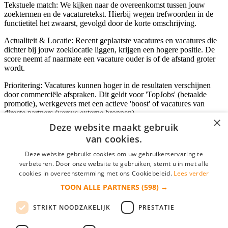
Tekstuele match: We kijken naar de overeenkomst tussen jouw
zoektermen en de vacaturetekst. Hierbij wegen trefwoorden in de
functietitel het zwaarst, gevolgd door de korte omschrijving.
Actualiteit & Locatie: Recent geplaatste vacatures en vacatures die
dichter bij jouw zoeklocatie liggen, krijgen een hogere positie. De
score neemt af naarmate een vacature ouder is of de afstand groter
wordt.
Prioritering: Vacatures kunnen hoger in de resultaten verschijnen
door commerciële afspraken. Dit geldt voor 'TopJobs' (betaalde
promotie), werkgevers met een actieve 'boost' of vacatures van
directe partners (versus externe bronnen).
×
Deze website maakt gebruik
van cookies.
Inloggen als bedrijf
Deze website gebruikt cookies om uw gebruikerservaring te
verbeteren. Door onze website te gebruiken, stemt u in met alle
E-mail
*
cookies in overeenstemming met ons Cookiebeleid.
Lees verder
TOON ALLE PARTNERS
(598) →
Wachtwoord
STRIKT NOODZAKELIJK
PRESTATIE
login gegevens onthouden
Wachtwoord vergeten?