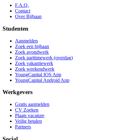
F.A.Q.
Contact
Over Bijbaan
Studenten
Aanmelden
Zoek een bijbaan
Zoek avondwerk
Zoek parttimewerk (overdag)
Zoek vakantiewerk
Zoek weekendwerk
YoungCapital IOS App
YoungCapital Android App
Werkgevers
Gratis aanmelden
CV Zoeken
Plaats vacature
Veilig betalen
Partners
Social