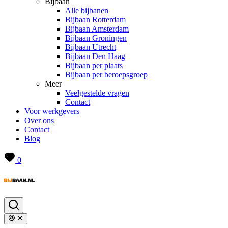
Bijbaan
Alle bijbanen
Bijbaan Rotterdam
Bijbaan Amsterdam
Bijbaan Groningen
Bijbaan Utrecht
Bijbaan Den Haag
Bijbaan per plaats
Bijbaan per beroepsgroep
Meer
Veelgestelde vragen
Contact
Voor werkgevers
Over ons
Contact
Blog
0