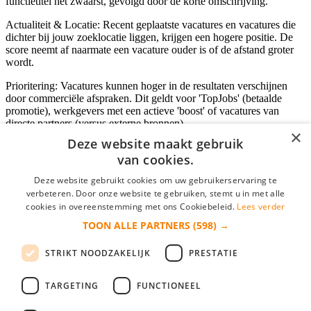
functietitel het zwaarst, gevolgd door de korte omschrijving.
Actualiteit & Locatie: Recent geplaatste vacatures en vacatures die
dichter bij jouw zoeklocatie liggen, krijgen een hogere positie. De
score neemt af naarmate een vacature ouder is of de afstand groter
wordt.
Prioritering: Vacatures kunnen hoger in de resultaten verschijnen
door commerciële afspraken. Dit geldt voor 'TopJobs' (betaalde
promotie), werkgevers met een actieve 'boost' of vacatures van
directe partners (versus externe bronnen).
×
Deze website maakt gebruik
van cookies.
Inloggen als bedrijf
Deze website gebruikt cookies om uw gebruikerservaring te
verbeteren. Door onze website te gebruiken, stemt u in met alle
E-mail
*
cookies in overeenstemming met ons Cookiebeleid.
Lees verder
TOON ALLE PARTNERS
(598) →
Wachtwoord
STRIKT NOODZAKELIJK
PRESTATIE
login gegevens onthouden
Wachtwoord vergeten?
login
TARGETING
FUNCTIONEEL