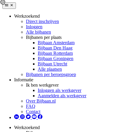
Werkzoekend
Direct inschrijven
Inloggen
Alle bijbanen
Bijbanen per plaats
Bijbaan Amsterdam
Bijbaan Den Haag
Bijbaan Rotterdam
Bijbaan Groningen
Bijbaan Utrecht
Alle plaatsen
Bijbanen per beroepsgroep
Informatie
Ik ben werkgever
Inloggen als werkgever
Aanmelden als werkgever
Over Bijbaan.nl
FAQ
Contact
Werkzoekend