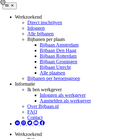
Werkzoekend
Direct inschrijven
Inloggen
Alle bijbanen
Bijbanen per plaats
Bijbaan Amsterdam
Bijbaan Den Haag
Bijbaan Rotterdam
Bijbaan Groningen
Bijbaan Utrecht
Alle plaatsen
Bijbanen per beroepsgroep
Informatie
Ik ben werkgever
Inloggen als werkgever
Aanmelden als werkgever
Over Bijbaan.nl
FAQ
Contact
Werkzoekend