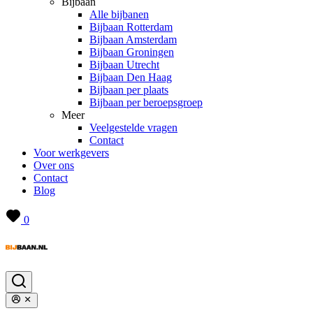
Bijbaan
Alle bijbanen
Bijbaan Rotterdam
Bijbaan Amsterdam
Bijbaan Groningen
Bijbaan Utrecht
Bijbaan Den Haag
Bijbaan per plaats
Bijbaan per beroepsgroep
Meer
Veelgestelde vragen
Contact
Voor werkgevers
Over ons
Contact
Blog
0