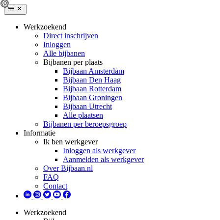
Werkzoekend
Direct inschrijven
Inloggen
Alle bijbanen
Bijbanen per plaats
Bijbaan Amsterdam
Bijbaan Den Haag
Bijbaan Rotterdam
Bijbaan Groningen
Bijbaan Utrecht
Alle plaatsen
Bijbanen per beroepsgroep
Informatie
Ik ben werkgever
Inloggen als werkgever
Aanmelden als werkgever
Over Bijbaan.nl
FAQ
Contact
Werkzoekend