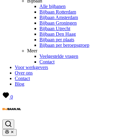
Bijbaan
Alle bijbanen
Bijbaan Rotterdam
Bijbaan Amsterdam
Bijbaan Groningen
Bijbaan Utrecht
Bijbaan Den Haag
Bijbaan per plaats
Bijbaan per beroepsgroep
Meer
Veelgestelde vragen
Contact
Voor werkgevers
Over ons
Contact
Blog
0