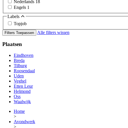
Nederlands
18
Engels
1
Labels
Topjob
Alle filters wissen
Filters Toepassen
Plaatsen
Eindhoven
Breda
Tilburg
Roosendaal
Uden
Veghel
Etten Leur
Helmond
Oss
Waalwijk
Home
>
Avondwerk
>