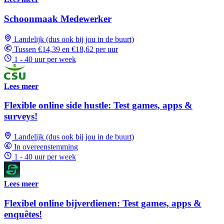
Schoonmaak Medewerker
Landelijk (dus ook bij jou in de buurt)
Tussen €14,39 en €18,62 per uur
1 - 40 uur per week
Lees meer
Flexible online side hustle: Test games, apps &
surveys!
Landelijk (dus ook bij jou in de buurt)
In overeenstemming
1 - 40 uur per week
Lees meer
Flexibel online bijverdienen: Test games, apps &
enquêtes!