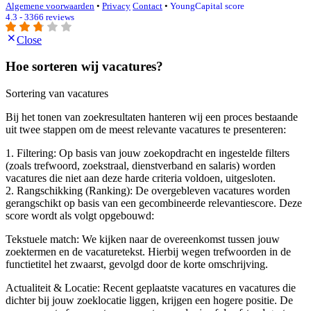
Algemene voorwaarden
•
Privacy
Contact
•
YoungCapital score
4.3 - 3366 reviews
Close
Hoe sorteren wij vacatures?
Sortering van vacatures
Bij het tonen van zoekresultaten hanteren wij een proces bestaande
uit twee stappen om de meest relevante vacatures te presenteren:
1. Filtering: Op basis van jouw zoekopdracht en ingestelde filters
(zoals trefwoord, zoekstraal, dienstverband en salaris) worden
vacatures die niet aan deze harde criteria voldoen, uitgesloten.
2. Rangschikking (Ranking): De overgebleven vacatures worden
gerangschikt op basis van een gecombineerde relevantiescore. Deze
score wordt als volgt opgebouwd:
Tekstuele match: We kijken naar de overeenkomst tussen jouw
zoektermen en de vacaturetekst. Hierbij wegen trefwoorden in de
functietitel het zwaarst, gevolgd door de korte omschrijving.
Actualiteit & Locatie: Recent geplaatste vacatures en vacatures die
dichter bij jouw zoeklocatie liggen, krijgen een hogere positie. De