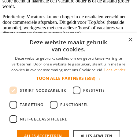
score neemt af naarmate een vacature ouder is of de afstand groter
wordt.
Prioritering: Vacatures kunnen hoger in de resultaten verschijnen
door commerciële afspraken. Dit geldt voor 'TopJobs' (betaalde
promotie), werkgevers met een actieve 'boost' of vacatures van
directe partners (versus externe bronnen).
×
Deze website maakt gebruik
van cookies.
Inloggen als bedrijf
Deze website gebruikt cookies om uw gebruikerservaring te
verbeteren. Door onze website te gebruiken, stemt u in met alle
E-mail
*
cookies in overeenstemming met ons Cookiebeleid.
Lees verder
TOON ALLE PARTNERS
(598) →
Wachtwoord
STRIKT NOODZAKELIJK
PRESTATIE
login gegevens onthouden
Wachtwoord vergeten?
login
TARGETING
FUNCTIONEEL
Bedrijf aanmelden
NIET-GECLASSIFICEERD
Na het aanmelden kun je meteen je vacature plaatsen en heb je je
nieuwe collega/werknemer zo gevonden!
ALLES ACCEPTEREN
ALLES AFWIJZEN