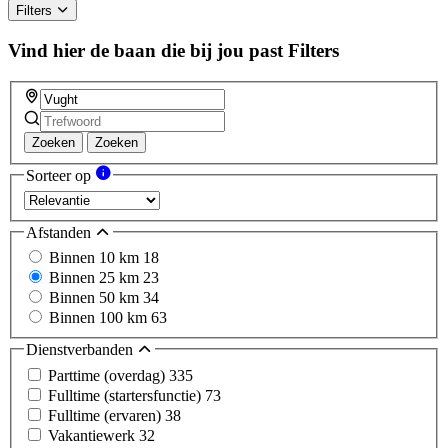
ignore
Filters
this
field
Vind hier de baan die bij jou past
Filters
Zoeken
Zoeken
Sorteer op
Afstanden
Binnen 10 km
18
Binnen 25 km
23
Binnen 50 km
34
Binnen 100 km
63
Dienstverbanden
Parttime (overdag)
335
Fulltime (startersfunctie)
73
Fulltime (ervaren)
38
Vakantiewerk
32