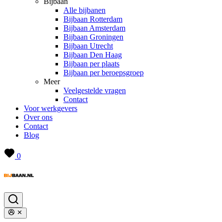
Bijbaan
Alle bijbanen
Bijbaan Rotterdam
Bijbaan Amsterdam
Bijbaan Groningen
Bijbaan Utrecht
Bijbaan Den Haag
Bijbaan per plaats
Bijbaan per beroepsgroep
Meer
Veelgestelde vragen
Contact
Voor werkgevers
Over ons
Contact
Blog
0