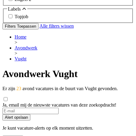
Labels
Topjob
Alle filters wissen
Filters Toepassen
Home
>
Avondwerk
>
Vught
Avondwerk Vught
Er zijn
23
avond vacatures in de buurt van Vught gevonden.
Ja, email mij de nieuwste vacatures van deze zoekopdracht!
If
you
Alert opslaan
are
a
Je kunt vacature-alerts op elk moment uitzetten.
human,