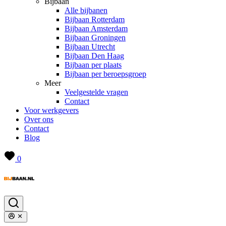
Bijbaan
Alle bijbanen
Bijbaan Rotterdam
Bijbaan Amsterdam
Bijbaan Groningen
Bijbaan Utrecht
Bijbaan Den Haag
Bijbaan per plaats
Bijbaan per beroepsgroep
Meer
Veelgestelde vragen
Contact
Voor werkgevers
Over ons
Contact
Blog
0