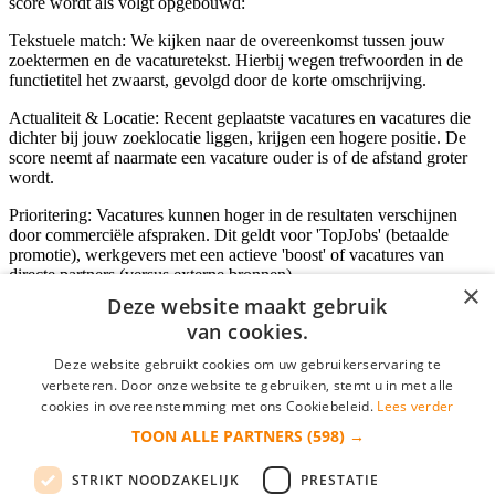
score wordt als volgt opgebouwd:
Tekstuele match: We kijken naar de overeenkomst tussen jouw
zoektermen en de vacaturetekst. Hierbij wegen trefwoorden in de
functietitel het zwaarst, gevolgd door de korte omschrijving.
Actualiteit & Locatie: Recent geplaatste vacatures en vacatures die
dichter bij jouw zoeklocatie liggen, krijgen een hogere positie. De
score neemt af naarmate een vacature ouder is of de afstand groter
wordt.
Prioritering: Vacatures kunnen hoger in de resultaten verschijnen
door commerciële afspraken. Dit geldt voor 'TopJobs' (betaalde
promotie), werkgevers met een actieve 'boost' of vacatures van
directe partners (versus externe bronnen).
×
Deze website maakt gebruik
van cookies.
Inloggen als bedrijf
Deze website gebruikt cookies om uw gebruikerservaring te
verbeteren. Door onze website te gebruiken, stemt u in met alle
E-mail
*
cookies in overeenstemming met ons Cookiebeleid.
Lees verder
TOON ALLE PARTNERS
(598) →
Wachtwoord
STRIKT NOODZAKELIJK
PRESTATIE
login gegevens onthouden