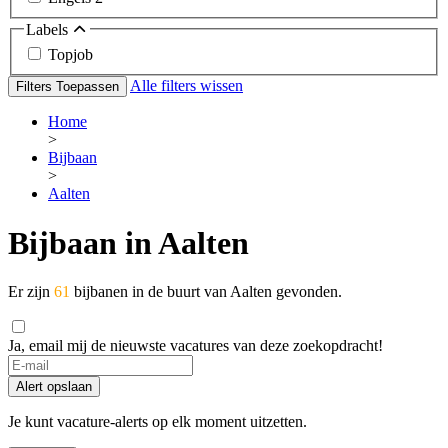
Labels
Topjob
Alle filters wissen
Filters Toepassen
Home
>
Bijbaan
>
Aalten
Bijbaan in Aalten
Er zijn
61
bijbanen in de buurt van Aalten gevonden.
Ja, email mij de nieuwste vacatures van deze zoekopdracht!
If
you
Alert opslaan
are
a
Je kunt vacature-alerts op elk moment uitzetten.
human,