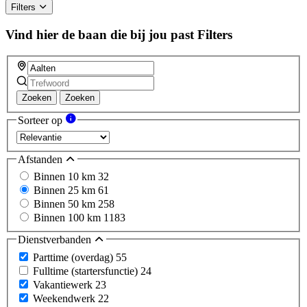
ignore
Filters
this
field
Vind hier de baan die bij jou past
Filters
Zoeken
Zoeken
Sorteer op
Afstanden
Binnen 10 km
32
Binnen 25 km
61
Binnen 50 km
258
Binnen 100 km
1183
Dienstverbanden
Parttime (overdag)
55
Fulltime (startersfunctie)
24
Vakantiewerk
23
Weekendwerk
22