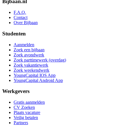
Bijbaan.nl
F.A.Q.
Contact
Over Bijbaan
Studenten
Aanmelden
Zoek een bijbaan
Zoek avondwerk
Zoek parttimewerk (overdag)
Zoek vakantiewerk
Zoek weekendwerk
YoungCapital IOS App
YoungCapital Android App
Werkgevers
Gratis aanmelden
CV Zoeken
Plaats vacature
Veilig betalen
Partners