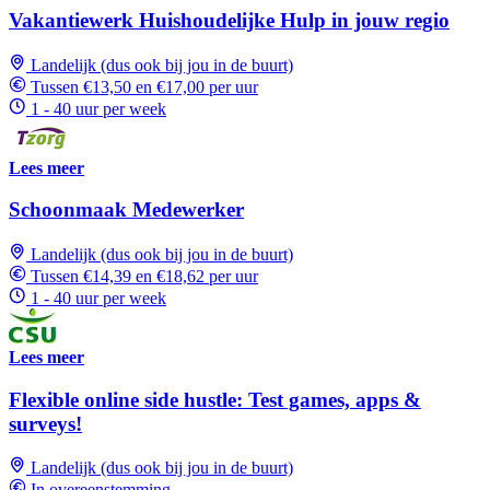
Vakantiewerk Huishoudelijke Hulp in jouw regio
Landelijk (dus ook bij jou in de buurt)
Tussen €13,50 en €17,00 per uur
1 - 40 uur per week
Lees meer
Schoonmaak Medewerker
Landelijk (dus ook bij jou in de buurt)
Tussen €14,39 en €18,62 per uur
1 - 40 uur per week
Lees meer
Flexible online side hustle: Test games, apps &
surveys!
Landelijk (dus ook bij jou in de buurt)
In overeenstemming