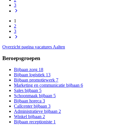
3
1
2
3
Overzicht pagina vacatures Aalten
Beroepsgroepen
Bijbaan zorg
18
Bijbaan logistiek
13
Bijbaan promotiewerk
7
Marketing en communicatie bijbaan
6
Sales bijbaan
5
Schoonmaak bijbaan
5
Bijbaan horeca
3
Callcenter bijbaan
3
Administratieve bijbaan
2
Winkel bijbaan
2
Bijbaan receptioniste
1