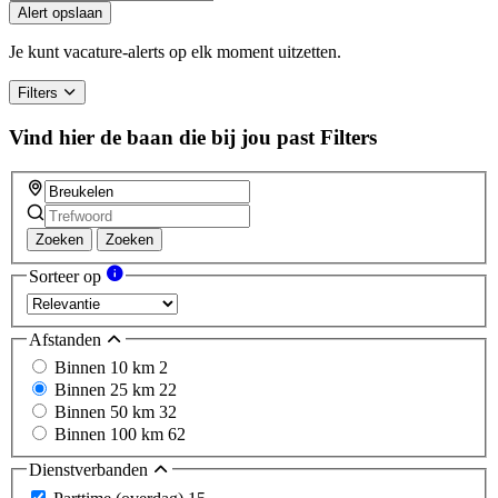
you
Alert opslaan
are
a
Je kunt vacature-alerts op elk moment uitzetten.
human,
ignore
Filters
this
field
Vind hier de baan die bij jou past
Filters
Zoeken
Zoeken
Sorteer op
Afstanden
Binnen 10 km
2
Binnen 25 km
22
Binnen 50 km
32
Binnen 100 km
62
Dienstverbanden