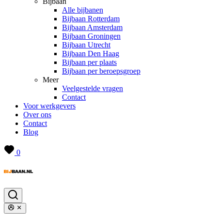
Bijbaan
Alle bijbanen
Bijbaan Rotterdam
Bijbaan Amsterdam
Bijbaan Groningen
Bijbaan Utrecht
Bijbaan Den Haag
Bijbaan per plaats
Bijbaan per beroepsgroep
Meer
Veelgestelde vragen
Contact
Voor werkgevers
Over ons
Contact
Blog
0