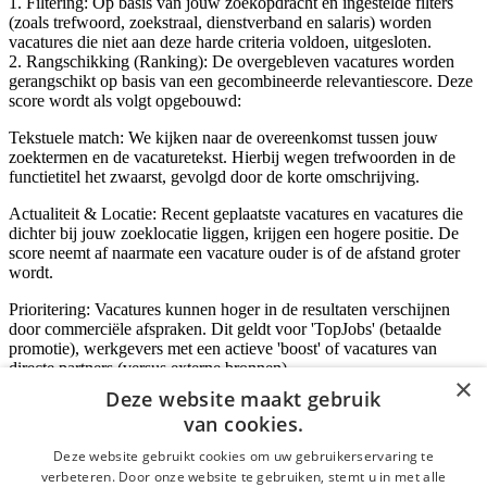
1. Filtering: Op basis van jouw zoekopdracht en ingestelde filters
(zoals trefwoord, zoekstraal, dienstverband en salaris) worden
vacatures die niet aan deze harde criteria voldoen, uitgesloten.
2. Rangschikking (Ranking): De overgebleven vacatures worden
gerangschikt op basis van een gecombineerde relevantiescore. Deze
score wordt als volgt opgebouwd:
Tekstuele match: We kijken naar de overeenkomst tussen jouw
zoektermen en de vacaturetekst. Hierbij wegen trefwoorden in de
functietitel het zwaarst, gevolgd door de korte omschrijving.
Actualiteit & Locatie: Recent geplaatste vacatures en vacatures die
dichter bij jouw zoeklocatie liggen, krijgen een hogere positie. De
score neemt af naarmate een vacature ouder is of de afstand groter
wordt.
Prioritering: Vacatures kunnen hoger in de resultaten verschijnen
door commerciële afspraken. Dit geldt voor 'TopJobs' (betaalde
promotie), werkgevers met een actieve 'boost' of vacatures van
directe partners (versus externe bronnen).
×
Deze website maakt gebruik
van cookies.
Inloggen als bedrijf
Deze website gebruikt cookies om uw gebruikerservaring te
verbeteren. Door onze website te gebruiken, stemt u in met alle