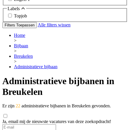
Labels
Topjob
Alle filters wissen
Filters Toepassen
Home
>
Bijbaan
>
Breukelen
>
Administratieve bijbaan
Administratieve bijbanen in
Breukelen
Er zijn
22
administratieve bijbanen in Breukelen gevonden.
Ja, email mij de nieuwste vacatures van deze zoekopdracht!
If