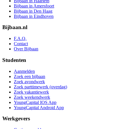
Bijbaan in Haarlem
Bijbaan in Amersfoort
Bijbaan in Den Haag
Bijbaan in Eindhoven
Bijbaan.nl
F.A.Q.
Contact
Over Bijbaan
Studenten
Aanmelden
Zoek een bijbaan
Zoek avondwerk
Zoek parttimewerk (overdag)
Zoek vakantiewerk
Zoek weekendwerk
YoungCapital IOS App
YoungCapital Android App
Werkgevers