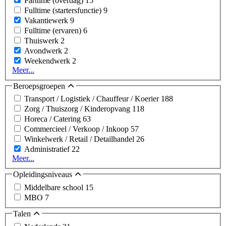
Parttime (overdag)
15
Fulltime (startersfunctie)
9
Vakantiewerk
9
Fulltime (ervaren)
6
Thuiswerk
2
Avondwerk
2
Weekendwerk
2
Meer...
Beroepsgroepen
Transport / Logistiek / Chauffeur / Koerier
188
Zorg / Thuiszorg / Kinderopvang
118
Horeca / Catering
63
Commercieel / Verkoop / Inkoop
57
Winkelwerk / Retail / Detailhandel
26
Administratief
22
Meer...
Opleidingsniveaus
Middelbare school
15
MBO
7
Talen