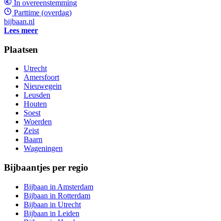
In overeenstemming
Parttime (overdag)
bijbaan.nl
Lees meer
Plaatsen
Utrecht
Amersfoort
Nieuwegein
Leusden
Houten
Soest
Woerden
Zeist
Baarn
Wageningen
Bijbaantjes per regio
Bijbaan in Amsterdam
Bijbaan in Rotterdam
Bijbaan in Utrecht
Bijbaan in Leiden