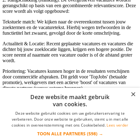
gerangschikt op basis van een gecombineerde relevantiescore. Deze
score wordt als volgt opgebouwd:
Tekstuele match: We kijken naar de overeenkomst tussen jouw
zoektermen en de vacaturetekst. Hierbij wegen trefwoorden in de
functietitel het zwaarst, gevolgd door de korte omschrijving.
Actualiteit & Locatie: Recent geplaatste vacatures en vacatures die
dichter bij jouw zoeklocatie liggen, krijgen een hogere positie. De
score neemt af naarmate een vacature ouder is of de afstand groter
wordt.
Prioritering: Vacatures kunnen hoger in de resultaten verschijnen
door commerciële afspraken. Dit geldt voor 'TopJobs' (betaalde
promotie), werkgevers met een actieve 'boost' of vacatures van
directe partners (versus externe bronnen).
×
Deze website maakt gebruik
van cookies.
Inloggen als bedrijf
Deze website gebruikt cookies om uw gebruikerservaring te
verbeteren. Door onze website te gebruiken, stemt u in met alle
E-mail
*
cookies in overeenstemming met ons Cookiebeleid.
Lees verder
TOON ALLE PARTNERS
(598) →
Wachtwoord