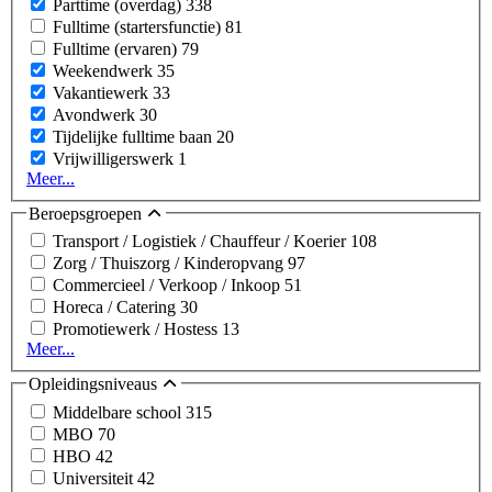
Parttime (overdag)
338
Fulltime (startersfunctie)
81
Fulltime (ervaren)
79
Weekendwerk
35
Vakantiewerk
33
Avondwerk
30
Tijdelijke fulltime baan
20
Vrijwilligerswerk
1
Meer...
Beroepsgroepen
Transport / Logistiek / Chauffeur / Koerier
108
Zorg / Thuiszorg / Kinderopvang
97
Commercieel / Verkoop / Inkoop
51
Horeca / Catering
30
Promotiewerk / Hostess
13
Meer...
Opleidingsniveaus
Middelbare school
315
MBO
70
HBO
42
Universiteit
42