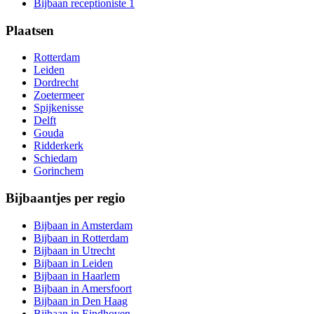
Bijbaan receptioniste
1
Plaatsen
Rotterdam
Leiden
Dordrecht
Zoetermeer
Spijkenisse
Delft
Gouda
Ridderkerk
Schiedam
Gorinchem
Bijbaantjes per regio
Bijbaan in Amsterdam
Bijbaan in Rotterdam
Bijbaan in Utrecht
Bijbaan in Leiden
Bijbaan in Haarlem
Bijbaan in Amersfoort
Bijbaan in Den Haag
Bijbaan in Eindhoven