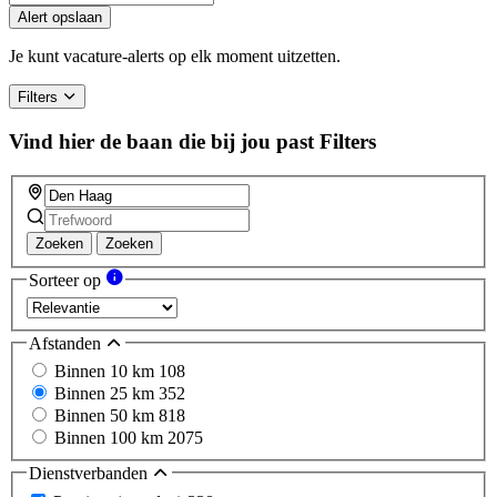
you
Alert opslaan
are
a
Je kunt vacature-alerts op elk moment uitzetten.
human,
ignore
Filters
this
field
Vind hier de baan die bij jou past
Filters
Zoeken
Zoeken
Sorteer op
Afstanden
Binnen 10 km
108
Binnen 25 km
352
Binnen 50 km
818
Binnen 100 km
2075
Dienstverbanden