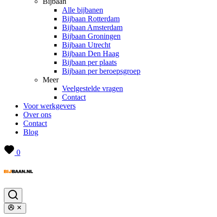
Bijbaan
Alle bijbanen
Bijbaan Rotterdam
Bijbaan Amsterdam
Bijbaan Groningen
Bijbaan Utrecht
Bijbaan Den Haag
Bijbaan per plaats
Bijbaan per beroepsgroep
Meer
Veelgestelde vragen
Contact
Voor werkgevers
Over ons
Contact
Blog
0