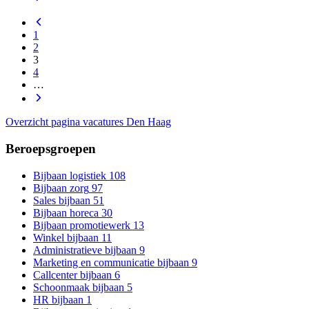
1
2
3
4
…
Overzicht pagina vacatures Den Haag
Beroepsgroepen
Bijbaan logistiek
108
Bijbaan zorg
97
Sales bijbaan
51
Bijbaan horeca
30
Bijbaan promotiewerk
13
Winkel bijbaan
11
Administratieve bijbaan
9
Marketing en communicatie bijbaan
9
Callcenter bijbaan
6
Schoonmaak bijbaan
5
HR bijbaan
1