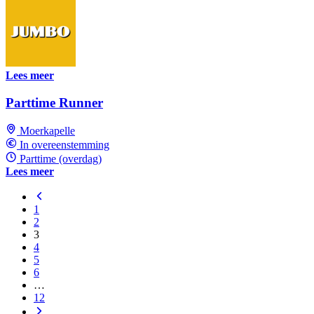
Lees meer
Parttime Runner
Moerkapelle
In overeenstemming
Parttime (overdag)
Lees meer
1
2
3
4
5
6
…
12