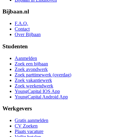
Bijbaan.nl
F.A.Q.
Contact
Over Bijbaan
Studenten
Aanmelden
Zoek een bijbaan
Zoek avondwerk
Zoek parttimewerk (overdag)
Zoek vakantiewerk
Zoek weekendwerk
YoungCapital IOS App
YoungCapital Android App
Werkgevers
Gratis aanmelden
CV Zoeken
Plaats vacature
Veilig betalen