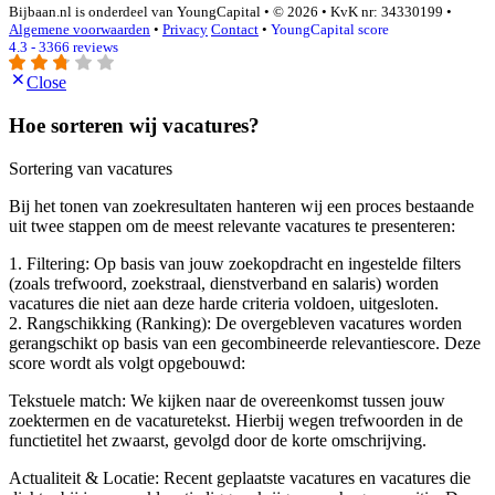
Bijbaan.nl is onderdeel van YoungCapital • © 2026 • KvK nr: 34330199 •
Algemene voorwaarden
•
Privacy
Contact
•
YoungCapital score
4.3 - 3366 reviews
Close
Hoe sorteren wij vacatures?
Sortering van vacatures
Bij het tonen van zoekresultaten hanteren wij een proces bestaande
uit twee stappen om de meest relevante vacatures te presenteren:
1. Filtering: Op basis van jouw zoekopdracht en ingestelde filters
(zoals trefwoord, zoekstraal, dienstverband en salaris) worden
vacatures die niet aan deze harde criteria voldoen, uitgesloten.
2. Rangschikking (Ranking): De overgebleven vacatures worden
gerangschikt op basis van een gecombineerde relevantiescore. Deze
score wordt als volgt opgebouwd:
Tekstuele match: We kijken naar de overeenkomst tussen jouw
zoektermen en de vacaturetekst. Hierbij wegen trefwoorden in de
functietitel het zwaarst, gevolgd door de korte omschrijving.
Actualiteit & Locatie: Recent geplaatste vacatures en vacatures die