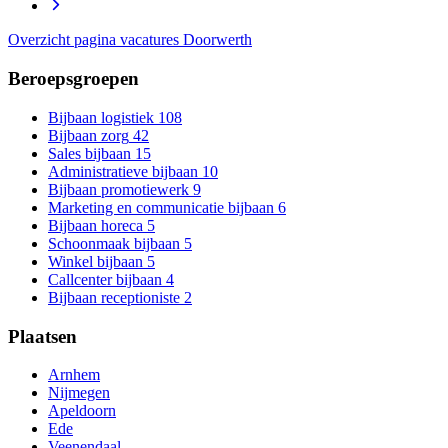
Overzicht pagina vacatures Doorwerth
Beroepsgroepen
Bijbaan logistiek
108
Bijbaan zorg
42
Sales bijbaan
15
Administratieve bijbaan
10
Bijbaan promotiewerk
9
Marketing en communicatie bijbaan
6
Bijbaan horeca
5
Schoonmaak bijbaan
5
Winkel bijbaan
5
Callcenter bijbaan
4
Bijbaan receptioniste
2
Plaatsen
Arnhem
Nijmegen
Apeldoorn
Ede
Veenendaal