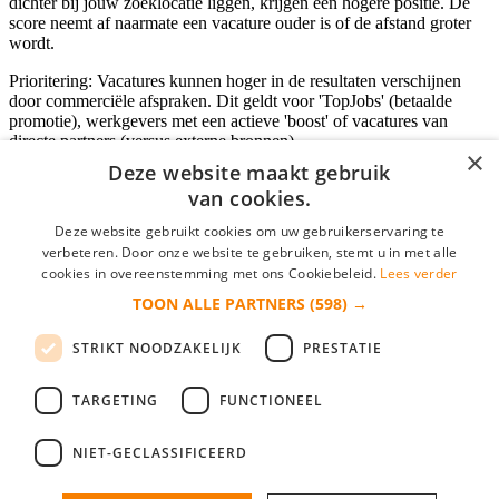
dichter bij jouw zoeklocatie liggen, krijgen een hogere positie. De
score neemt af naarmate een vacature ouder is of de afstand groter
wordt.
Prioritering: Vacatures kunnen hoger in de resultaten verschijnen
door commerciële afspraken. Dit geldt voor 'TopJobs' (betaalde
promotie), werkgevers met een actieve 'boost' of vacatures van
directe partners (versus externe bronnen).
×
Deze website maakt gebruik
van cookies.
Inloggen als bedrijf
Deze website gebruikt cookies om uw gebruikerservaring te
verbeteren. Door onze website te gebruiken, stemt u in met alle
E-mail
*
cookies in overeenstemming met ons Cookiebeleid.
Lees verder
TOON ALLE PARTNERS
(598) →
Wachtwoord
STRIKT NOODZAKELIJK
PRESTATIE
login gegevens onthouden
Wachtwoord vergeten?
login
TARGETING
FUNCTIONEEL
Bedrijf aanmelden
NIET-GECLASSIFICEERD
Na het aanmelden kun je meteen je vacature plaatsen en heb je je