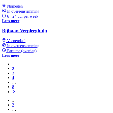
Nijmegen
In overeenstemming
6 - 24 uur per week
Lees meer
Bijbaan Verpleeghulp
Veenendaal
In overeenstemming
Parttime (overdag)
Lees meer
1
2
3
4
…
8
1
2
…