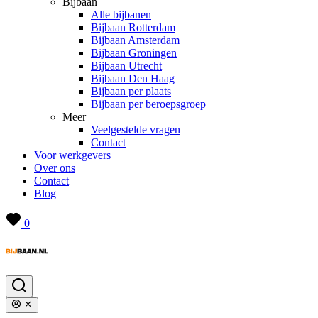
Bijbaan
Alle bijbanen
Bijbaan Rotterdam
Bijbaan Amsterdam
Bijbaan Groningen
Bijbaan Utrecht
Bijbaan Den Haag
Bijbaan per plaats
Bijbaan per beroepsgroep
Meer
Veelgestelde vragen
Contact
Voor werkgevers
Over ons
Contact
Blog
0