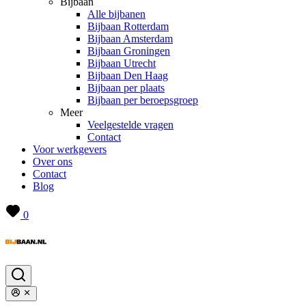
Bijbaan
Alle bijbanen
Bijbaan Rotterdam
Bijbaan Amsterdam
Bijbaan Groningen
Bijbaan Utrecht
Bijbaan Den Haag
Bijbaan per plaats
Bijbaan per beroepsgroep
Meer
Veelgestelde vragen
Contact
Voor werkgevers
Over ons
Contact
Blog
0