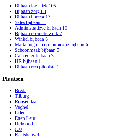
Bijbaan logistiek
105
Bijbaan zorg
88
Bijbaan horeca
17
Sales bijbaan
11
Administratieve bijbaan
10
Bijbaan promotiewerk
7
Winkel bijbaan
6
Marketing en communicatie bijbaan
6
Schoonmaak bijbaan
5
Callcenter bijbaan
3
HR bijbaan
1
Bijbaan receptioniste
1
Plaatsen
Breda
Tilburg
Roosendaal
Veghel
Uden
Etten Leur
Helmond
Oss
Kaatsheuvel