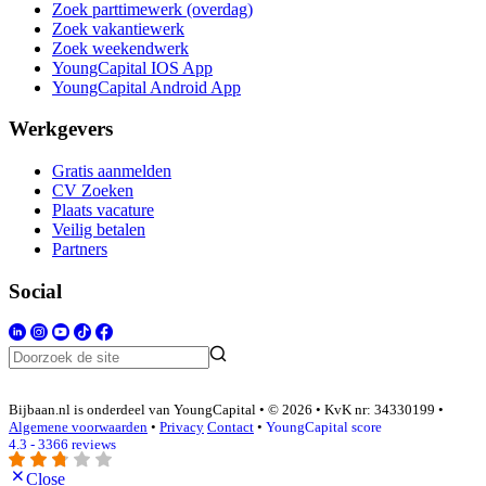
Zoek parttimewerk (overdag)
Zoek vakantiewerk
Zoek weekendwerk
YoungCapital IOS App
YoungCapital Android App
Werkgevers
Gratis aanmelden
CV Zoeken
Plaats vacature
Veilig betalen
Partners
Social
Bijbaan.nl is onderdeel van YoungCapital • © 2026 • KvK nr: 34330199 •
Algemene voorwaarden
•
Privacy
Contact
•
YoungCapital score
4.3 - 3366 reviews
Close