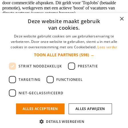
door commerciële afspraken. Dit geldt voor 'TopJobs' (betaalde
promotie), werkgevers met een actieve 'boost' of vacatures van
directe partners (versus externe bronnen).
×
Deze website maakt gebruik
van cookies.
Inloggen als bedrijf
Deze website gebruikt cookies om uw gebruikerservaring te
verbeteren. Door onze website te gebruiken, stemt u in met alle
E-mail
*
cookies in overeenstemming met ons Cookiebeleid.
Lees verder
TOON ALLE PARTNERS
(598) →
Wachtwoord
STRIKT NOODZAKELIJK
PRESTATIE
login gegevens onthouden
Wachtwoord vergeten?
login
TARGETING
FUNCTIONEEL
Bedrijf aanmelden
NIET-GECLASSIFICEERD
Na het aanmelden kun je meteen je vacature plaatsen en heb je je
nieuwe collega/werknemer zo gevonden!
ALLES ACCEPTEREN
ALLES AFWIJZEN
Heb je nog geen gratis bedrijfsprofiel?
DETAILS WEERGEVEN
Bedrijf aanmelden