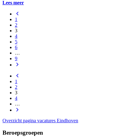
Lees meer
1
2
3
4
5
6
…
9
1
2
3
4
…
Overzicht pagina vacatures Eindhoven
Beroepsgroepen