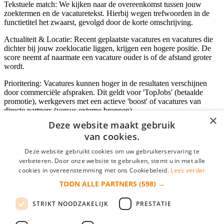
Tekstuele match: We kijken naar de overeenkomst tussen jouw
zoektermen en de vacaturetekst. Hierbij wegen trefwoorden in de
functietitel het zwaarst, gevolgd door de korte omschrijving.
Actualiteit & Locatie: Recent geplaatste vacatures en vacatures die
dichter bij jouw zoeklocatie liggen, krijgen een hogere positie. De
score neemt af naarmate een vacature ouder is of de afstand groter
wordt.
Prioritering: Vacatures kunnen hoger in de resultaten verschijnen
door commerciële afspraken. Dit geldt voor 'TopJobs' (betaalde
promotie), werkgevers met een actieve 'boost' of vacatures van
directe partners (versus externe bronnen).
×
Deze website maakt gebruik
van cookies.
Inloggen als bedrijf
Deze website gebruikt cookies om uw gebruikerservaring te
verbeteren. Door onze website te gebruiken, stemt u in met alle
E-mail
*
cookies in overeenstemming met ons Cookiebeleid.
Lees verder
TOON ALLE PARTNERS
(598) →
Wachtwoord
STRIKT NOODZAKELIJK
PRESTATIE
login gegevens onthouden
Wachtwoord vergeten?