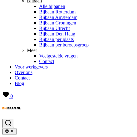
Bijbaan
Alle bijbanen
Bijbaan Rotterdam
Bijbaan Amsterdam
Bijbaan Groningen
Bijbaan Utrecht
Bijbaan Den Haag
Bijbaan per plaats
Bijbaan per beroepsgroep
Meer
Veelgestelde vragen
Contact
Voor werkgevers
Over ons
Contact
Blog
0