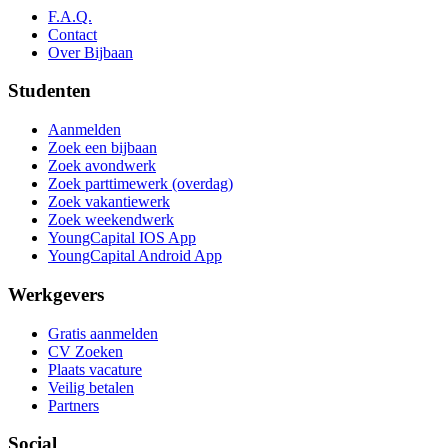
F.A.Q.
Contact
Over Bijbaan
Studenten
Aanmelden
Zoek een bijbaan
Zoek avondwerk
Zoek parttimewerk (overdag)
Zoek vakantiewerk
Zoek weekendwerk
YoungCapital IOS App
YoungCapital Android App
Werkgevers
Gratis aanmelden
CV Zoeken
Plaats vacature
Veilig betalen
Partners
Social