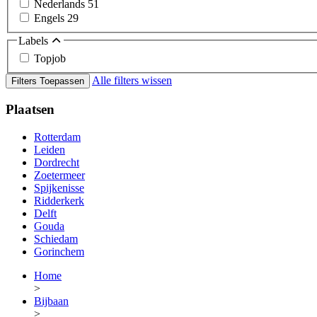
Nederlands
51
Engels
29
Labels
Topjob
Alle filters wissen
Filters Toepassen
Plaatsen
Rotterdam
Leiden
Dordrecht
Zoetermeer
Spijkenisse
Ridderkerk
Delft
Gouda
Schiedam
Gorinchem
Home
>
Bijbaan
>