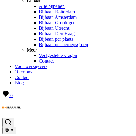
Bijbaan
Alle bijbanen
Bijbaan Rotterdam
Bijbaan Amsterdam
Bijbaan Groningen
Bijbaan Utrecht
Bijbaan Den Haag
Bijbaan per plaats
Bijbaan per beroepsgroep
Meer
Veelgestelde vragen
Contact
Voor werkgevers
Over ons
Contact
Blog
0