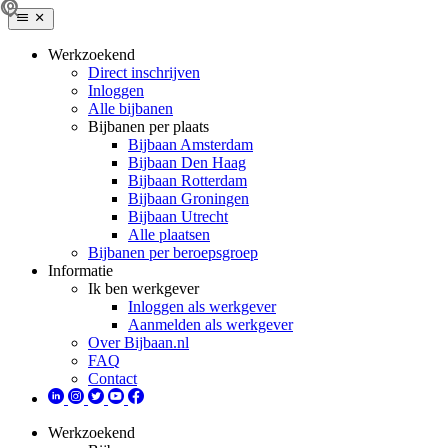
Werkzoekend
Direct inschrijven
Inloggen
Alle bijbanen
Bijbanen per plaats
Bijbaan Amsterdam
Bijbaan Den Haag
Bijbaan Rotterdam
Bijbaan Groningen
Bijbaan Utrecht
Alle plaatsen
Bijbanen per beroepsgroep
Informatie
Ik ben werkgever
Inloggen als werkgever
Aanmelden als werkgever
Over Bijbaan.nl
FAQ
Contact
Werkzoekend