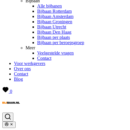
Bijbaan
Alle bijbanen
Bijbaan Rotterdam
Bijbaan Amsterdam
Bijbaan Groningen
Bijbaan Utrecht
Bijbaan Den Haag
Bijbaan per plaats
Bijbaan per beroepsgroep
Meer
Veelgestelde vragen
Contact
Voor werkgevers
Over ons
Contact
Blog
0