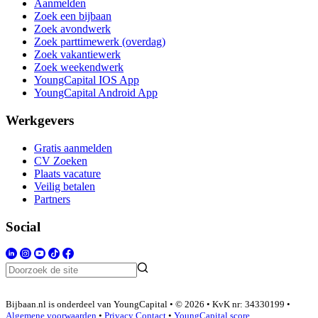
Aanmelden
Zoek een bijbaan
Zoek avondwerk
Zoek parttimewerk (overdag)
Zoek vakantiewerk
Zoek weekendwerk
YoungCapital IOS App
YoungCapital Android App
Werkgevers
Gratis aanmelden
CV Zoeken
Plaats vacature
Veilig betalen
Partners
Social
Bijbaan.nl is onderdeel van YoungCapital • © 2026 • KvK nr: 34330199 •
Algemene voorwaarden
•
Privacy
Contact
•
YoungCapital score