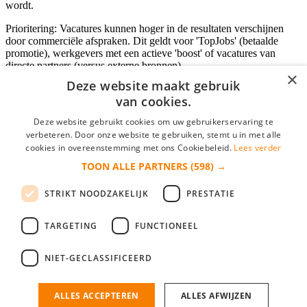
wordt.
Prioritering: Vacatures kunnen hoger in de resultaten verschijnen
door commerciële afspraken. Dit geldt voor 'TopJobs' (betaalde
promotie), werkgevers met een actieve 'boost' of vacatures van
directe partners (versus externe bronnen).
×
Deze website maakt gebruik
van cookies.
Inloggen als bedrijf
Deze website gebruikt cookies om uw gebruikerservaring te
verbeteren. Door onze website te gebruiken, stemt u in met alle
E-mail
*
cookies in overeenstemming met ons Cookiebeleid.
Lees verder
TOON ALLE PARTNERS
(598) →
Wachtwoord
STRIKT NOODZAKELIJK
PRESTATIE
login gegevens onthouden
Wachtwoord vergeten?
login
TARGETING
FUNCTIONEEL
Bedrijf aanmelden
NIET-GECLASSIFICEERD
Na het aanmelden kun je meteen je vacature plaatsen en heb je je
nieuwe collega/werknemer zo gevonden!
ALLES ACCEPTEREN
ALLES AFWIJZEN