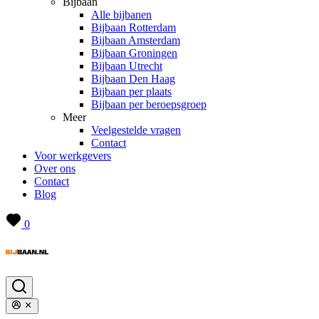
Bijbaan
Alle bijbanen
Bijbaan Rotterdam
Bijbaan Amsterdam
Bijbaan Groningen
Bijbaan Utrecht
Bijbaan Den Haag
Bijbaan per plaats
Bijbaan per beroepsgroep
Meer
Veelgestelde vragen
Contact
Voor werkgevers
Over ons
Contact
Blog
0