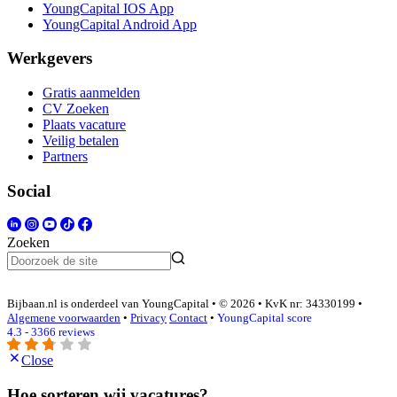
YoungCapital IOS App
YoungCapital Android App
Werkgevers
Gratis aanmelden
CV Zoeken
Plaats vacature
Veilig betalen
Partners
Social
Zoeken
Bijbaan.nl is onderdeel van YoungCapital • © 2026 • KvK nr: 34330199 •
Algemene voorwaarden
•
Privacy
Contact
•
YoungCapital score
4.3 - 3366 reviews
Close
Hoe sorteren wij vacatures?