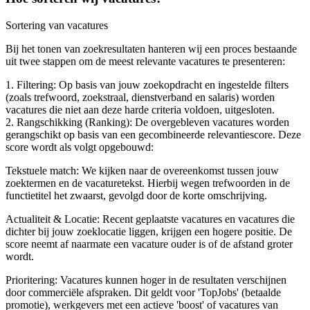
Sortering van vacatures
Bij het tonen van zoekresultaten hanteren wij een proces bestaande
uit twee stappen om de meest relevante vacatures te presenteren:
1. Filtering: Op basis van jouw zoekopdracht en ingestelde filters
(zoals trefwoord, zoekstraal, dienstverband en salaris) worden
vacatures die niet aan deze harde criteria voldoen, uitgesloten.
2. Rangschikking (Ranking): De overgebleven vacatures worden
gerangschikt op basis van een gecombineerde relevantiescore. Deze
score wordt als volgt opgebouwd:
Tekstuele match: We kijken naar de overeenkomst tussen jouw
zoektermen en de vacaturetekst. Hierbij wegen trefwoorden in de
functietitel het zwaarst, gevolgd door de korte omschrijving.
Actualiteit & Locatie: Recent geplaatste vacatures en vacatures die
dichter bij jouw zoeklocatie liggen, krijgen een hogere positie. De
score neemt af naarmate een vacature ouder is of de afstand groter
wordt.
Prioritering: Vacatures kunnen hoger in de resultaten verschijnen
door commerciële afspraken. Dit geldt voor 'TopJobs' (betaalde
promotie), werkgevers met een actieve 'boost' of vacatures van