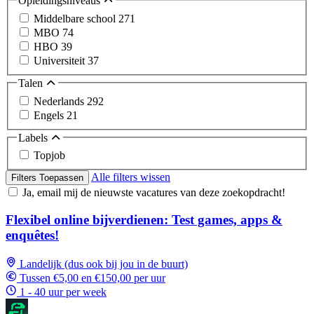
Opleidingsniveaus
Middelbare school
271
MBO
74
HBO
39
Universiteit
37
Talen
Nederlands
292
Engels
21
Labels
Topjob
Alle filters wissen
Filters Toepassen
Ja, email mij de nieuwste vacatures van deze zoekopdracht!
Flexibel online bijverdienen: Test games, apps &
enquêtes!
Landelijk (dus ook bij jou in de buurt)
Tussen €5,00 en €150,00 per uur
1 - 40 uur per week