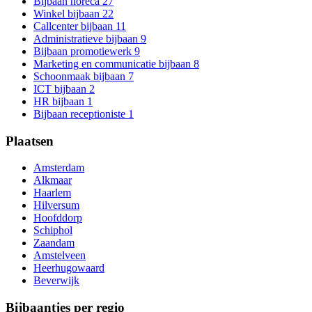
Bijbaan horeca
27
Winkel bijbaan
22
Callcenter bijbaan
11
Administratieve bijbaan
9
Bijbaan promotiewerk
9
Marketing en communicatie bijbaan
8
Schoonmaak bijbaan
7
ICT bijbaan
2
HR bijbaan
1
Bijbaan receptioniste
1
Plaatsen
Amsterdam
Alkmaar
Haarlem
Hilversum
Hoofddorp
Schiphol
Zaandam
Amstelveen
Heerhugowaard
Beverwijk
Bijbaantjes per regio