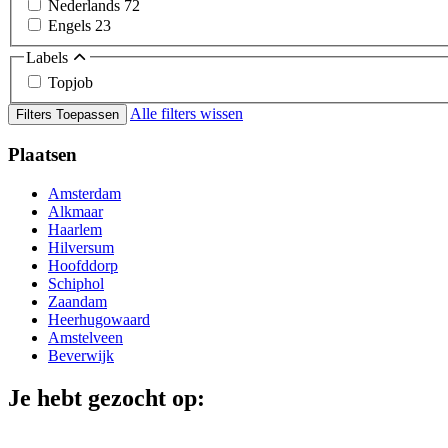
Nederlands
72
Engels
23
Labels
Topjob
Alle filters wissen
Filters Toepassen
Plaatsen
Amsterdam
Alkmaar
Haarlem
Hilversum
Hoofddorp
Schiphol
Zaandam
Heerhugowaard
Amstelveen
Beverwijk
Je hebt gezocht op: