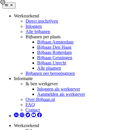
Werkzoekend
Direct inschrijven
Inloggen
Alle bijbanen
Bijbanen per plaats
Bijbaan Amsterdam
Bijbaan Den Haag
Bijbaan Rotterdam
Bijbaan Groningen
Bijbaan Utrecht
Alle plaatsen
Bijbanen per beroepsgroep
Informatie
Ik ben werkgever
Inloggen als werkgever
Aanmelden als werkgever
Over Bijbaan.nl
FAQ
Contact
Werkzoekend