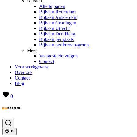
Bijbaan
Alle bijbanen
Bijbaan Rotterdam
Bijbaan Amsterdam
Bijbaan Groningen
Bijbaan Utrecht
Bijbaan Den Haag
Bijbaan per plaats
Bijbaan per beroepsgroep
Meer
Veelgestelde vragen
Contact
Voor werkgevers
Over ons
Contact
Blog
0