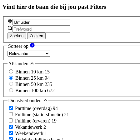
Vind hier de baan die bij jou past
Filters
Zoeken
Zoeken
Sorteer op
Afstanden
Binnen 10 km
15
Binnen 25 km
94
Binnen 50 km
235
Binnen 100 km
672
Dienstverbanden
Parttime (overdag)
94
Fulltime (startersfunctie)
21
Fulltime (ervaren)
19
Vakantiewerk
2
Weekendwerk
1
Tijdelijke fulltime baan
1