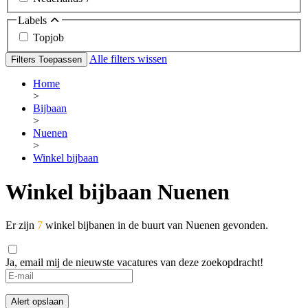
Labels
Topjob
Alle filters wissen
Filters Toepassen
Home
>
Bijbaan
>
Nuenen
>
Winkel bijbaan
Winkel bijbaan Nuenen
Er zijn
7
winkel bijbanen in de buurt van Nuenen gevonden.
Ja, email mij de nieuwste vacatures van deze zoekopdracht!
If
you
are
Alert opslaan