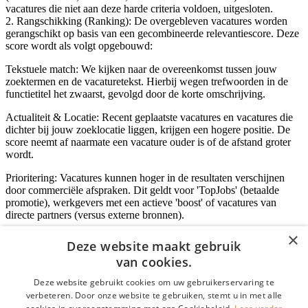
vacatures die niet aan deze harde criteria voldoen, uitgesloten.
2. Rangschikking (Ranking): De overgebleven vacatures worden
gerangschikt op basis van een gecombineerde relevantiescore. Deze
score wordt als volgt opgebouwd:
Tekstuele match: We kijken naar de overeenkomst tussen jouw
zoektermen en de vacaturetekst. Hierbij wegen trefwoorden in de
functietitel het zwaarst, gevolgd door de korte omschrijving.
Actualiteit & Locatie: Recent geplaatste vacatures en vacatures die
dichter bij jouw zoeklocatie liggen, krijgen een hogere positie. De
score neemt af naarmate een vacature ouder is of de afstand groter
wordt.
Prioritering: Vacatures kunnen hoger in de resultaten verschijnen
door commerciële afspraken. Dit geldt voor 'TopJobs' (betaalde
promotie), werkgevers met een actieve 'boost' of vacatures van
directe partners (versus externe bronnen).
×
Deze website maakt gebruik
van cookies.
Inloggen als bedrijf
Deze website gebruikt cookies om uw gebruikerservaring te
E-mail
*
verbeteren. Door onze website te gebruiken, stemt u in met alle