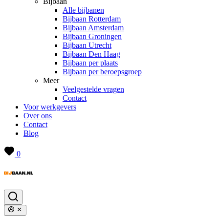
Bijbaan
Alle bijbanen
Bijbaan Rotterdam
Bijbaan Amsterdam
Bijbaan Groningen
Bijbaan Utrecht
Bijbaan Den Haag
Bijbaan per plaats
Bijbaan per beroepsgroep
Meer
Veelgestelde vragen
Contact
Voor werkgevers
Over ons
Contact
Blog
0