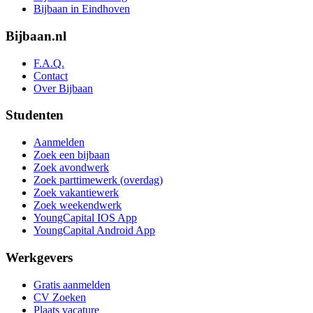
Bijbaan in Eindhoven
Bijbaan.nl
F.A.Q.
Contact
Over Bijbaan
Studenten
Aanmelden
Zoek een bijbaan
Zoek avondwerk
Zoek parttimewerk (overdag)
Zoek vakantiewerk
Zoek weekendwerk
YoungCapital IOS App
YoungCapital Android App
Werkgevers
Gratis aanmelden
CV Zoeken
Plaats vacature