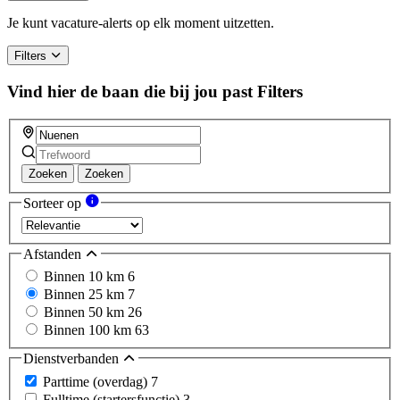
a
human,
Je kunt vacature-alerts op elk moment uitzetten.
ignore
this
Filters
field
Vind hier de baan die bij jou past
Filters
Zoeken
Zoeken
Sorteer op
Afstanden
Binnen 10 km
6
Binnen 25 km
7
Binnen 50 km
26
Binnen 100 km
63
Dienstverbanden
Parttime (overdag)
7
Fulltime (startersfunctie)
3