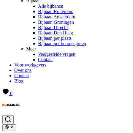
Bijbaan
Alle bijbanen
Bijbaan Rotterdam
Bijbaan Amsterdam
Bijbaan Groningen
Bijbaan Utrecht
Bijbaan Den Haag
Bijbaan per plaats
Bijbaan per beroepsgroep
Meer
Veelgestelde vragen
Contact
Voor werkgevers
Over ons
Contact
Blog
0