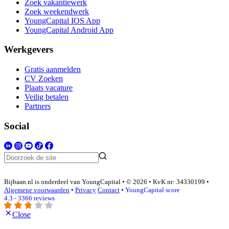
Zoek vakantiewerk
Zoek weekendwerk
YoungCapital IOS App
YoungCapital Android App
Werkgevers
Gratis aanmelden
CV Zoeken
Plaats vacature
Veilig betalen
Partners
Social
Bijbaan.nl is onderdeel van YoungCapital • © 2026 • KvK nr: 34330199 •
Algemene voorwaarden
•
Privacy
Contact
•
YoungCapital score
4.3 - 3366 reviews
Close