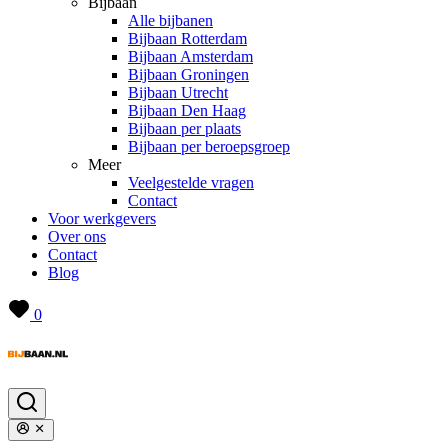
Bijbaan
Alle bijbanen
Bijbaan Rotterdam
Bijbaan Amsterdam
Bijbaan Groningen
Bijbaan Utrecht
Bijbaan Den Haag
Bijbaan per plaats
Bijbaan per beroepsgroep
Meer
Veelgestelde vragen
Contact
Voor werkgevers
Over ons
Contact
Blog
0