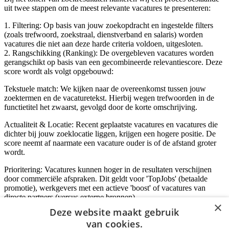
uit twee stappen om de meest relevante vacatures te presenteren:
1. Filtering: Op basis van jouw zoekopdracht en ingestelde filters
(zoals trefwoord, zoekstraal, dienstverband en salaris) worden
vacatures die niet aan deze harde criteria voldoen, uitgesloten.
2. Rangschikking (Ranking): De overgebleven vacatures worden
gerangschikt op basis van een gecombineerde relevantiescore. Deze
score wordt als volgt opgebouwd:
Tekstuele match: We kijken naar de overeenkomst tussen jouw
zoektermen en de vacaturetekst. Hierbij wegen trefwoorden in de
functietitel het zwaarst, gevolgd door de korte omschrijving.
Actualiteit & Locatie: Recent geplaatste vacatures en vacatures die
dichter bij jouw zoeklocatie liggen, krijgen een hogere positie. De
score neemt af naarmate een vacature ouder is of de afstand groter
wordt.
Prioritering: Vacatures kunnen hoger in de resultaten verschijnen
door commerciële afspraken. Dit geldt voor 'TopJobs' (betaalde
promotie), werkgevers met een actieve 'boost' of vacatures van
directe partners (versus externe bronnen).
×
Deze website maakt gebruik
van cookies.