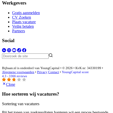
Werkgevers
Gratis aanmelden
CV Zoeken
Plaats vacature
Veilig betalen
Partners
Social
Bijbaan.nl is onderdeel van YoungCapital • © 2026 • KvK nr: 34330199 •
Algemene voorwaarden
•
Privacy
Contact
•
YoungCapital score
4.3 - 3366 reviews
Close
Hoe sorteren wij vacatures?
Sortering van vacatures
Bij het tonen van zoekresultaten hanteren wij een proces bestaande