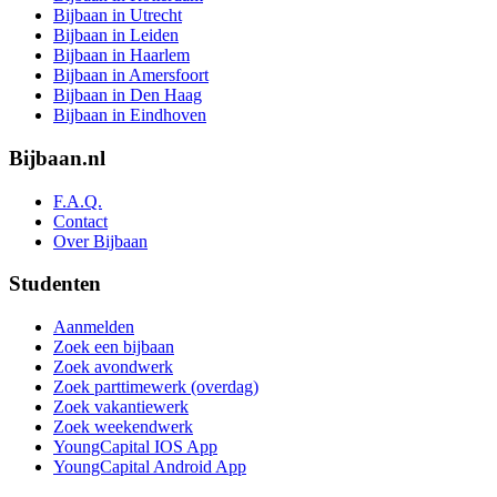
Bijbaan in Utrecht
Bijbaan in Leiden
Bijbaan in Haarlem
Bijbaan in Amersfoort
Bijbaan in Den Haag
Bijbaan in Eindhoven
Bijbaan.nl
F.A.Q.
Contact
Over Bijbaan
Studenten
Aanmelden
Zoek een bijbaan
Zoek avondwerk
Zoek parttimewerk (overdag)
Zoek vakantiewerk
Zoek weekendwerk
YoungCapital IOS App
YoungCapital Android App