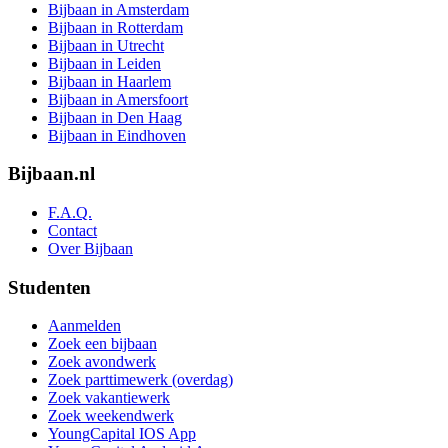
Bijbaan in Amsterdam
Bijbaan in Rotterdam
Bijbaan in Utrecht
Bijbaan in Leiden
Bijbaan in Haarlem
Bijbaan in Amersfoort
Bijbaan in Den Haag
Bijbaan in Eindhoven
Bijbaan.nl
F.A.Q.
Contact
Over Bijbaan
Studenten
Aanmelden
Zoek een bijbaan
Zoek avondwerk
Zoek parttimewerk (overdag)
Zoek vakantiewerk
Zoek weekendwerk
YoungCapital IOS App