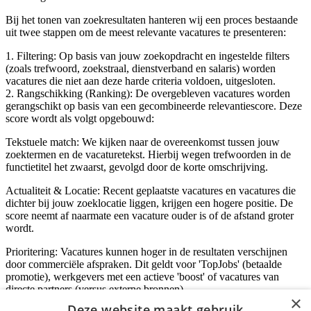
Bij het tonen van zoekresultaten hanteren wij een proces bestaande
uit twee stappen om de meest relevante vacatures te presenteren:
1. Filtering: Op basis van jouw zoekopdracht en ingestelde filters
(zoals trefwoord, zoekstraal, dienstverband en salaris) worden
vacatures die niet aan deze harde criteria voldoen, uitgesloten.
2. Rangschikking (Ranking): De overgebleven vacatures worden
gerangschikt op basis van een gecombineerde relevantiescore. Deze
score wordt als volgt opgebouwd:
Tekstuele match: We kijken naar de overeenkomst tussen jouw
zoektermen en de vacaturetekst. Hierbij wegen trefwoorden in de
functietitel het zwaarst, gevolgd door de korte omschrijving.
Actualiteit & Locatie: Recent geplaatste vacatures en vacatures die
dichter bij jouw zoeklocatie liggen, krijgen een hogere positie. De
score neemt af naarmate een vacature ouder is of de afstand groter
wordt.
Prioritering: Vacatures kunnen hoger in de resultaten verschijnen
door commerciële afspraken. Dit geldt voor 'TopJobs' (betaalde
promotie), werkgevers met een actieve 'boost' of vacatures van
directe partners (versus externe bronnen).
×
Deze website maakt gebruik