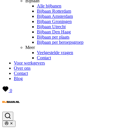
Bijbaan
Alle bijbanen
Bijbaan Rotterdam
Bijbaan Amsterdam
Bijbaan Groningen
Bijbaan Utrecht
Bijbaan Den Haag
Bijbaan per plaats
Bijbaan per beroepsgroep
Meer
Veelgestelde vragen
Contact
Voor werkgevers
Over ons
Contact
Blog
0