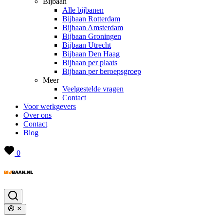
Bijbaan
Alle bijbanen
Bijbaan Rotterdam
Bijbaan Amsterdam
Bijbaan Groningen
Bijbaan Utrecht
Bijbaan Den Haag
Bijbaan per plaats
Bijbaan per beroepsgroep
Meer
Veelgestelde vragen
Contact
Voor werkgevers
Over ons
Contact
Blog
0