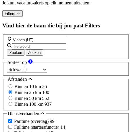
a
Je kunt vacature-alerts op elk moment uitzetten.
human,
ignore
Filters
this
field
Vind hier de baan die bij jou past
Filters
Zoeken
Zoeken
Sorteer op
Afstanden
Binnen 10 km
26
Binnen 25 km
100
Binnen 50 km
552
Binnen 100 km
937
Dienstverbanden
Parttime (overdag)
99
Fulltime (startersfunctie)
14