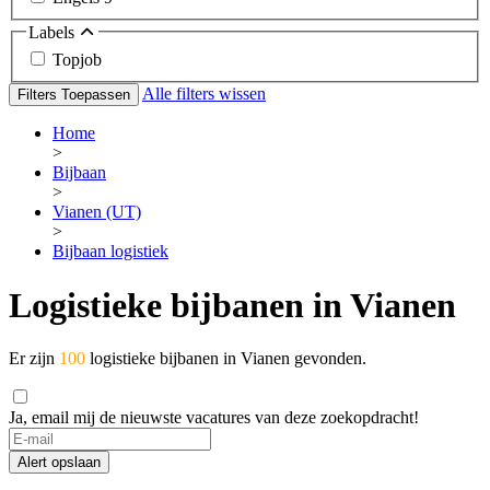
Labels
Topjob
Alle filters wissen
Filters Toepassen
Home
>
Bijbaan
>
Vianen (UT)
>
Bijbaan logistiek
Logistieke bijbanen in Vianen
Er zijn
100
logistieke bijbanen in Vianen gevonden.
Ja, email mij de nieuwste vacatures van deze zoekopdracht!
If
you
Alert opslaan
are