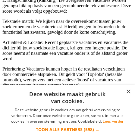
2. Rangschikking (Ranking): De overgebleven vacatures worden
gerangschikt op basis van een gecombineerde relevantiescore. Deze
score wordt als volgt opgebouwd:
Tekstuele match: We kijken naar de overeenkomst tussen jouw
zoektermen en de vacaturetekst. Hierbij wegen trefwoorden in de
functietitel het zwaarst, gevolgd door de korte omschrijving.
Actualiteit & Locatie: Recent geplaatste vacatures en vacatures die
dichter bij jouw zoeklocatie liggen, krijgen een hogere positie. De
score neemt af naarmate een vacature ouder is of de afstand groter
wordt.
Prioritering: Vacatures kunnen hoger in de resultaten verschijnen
door commerciële afspraken. Dit geldt voor 'TopJobs' (betaalde
promotie), werkgevers met een actieve 'boost' of vacatures van
directe partners (versus externe bronnen).
×
Deze website maakt gebruik
van cookies.
Inloggen als bedrijf
Deze website gebruikt cookies om uw gebruikerservaring te
verbeteren. Door onze website te gebruiken, stemt u in met alle
E-mail
*
cookies in overeenstemming met ons Cookiebeleid.
Lees verder
TOON ALLE PARTNERS
(598) →
Wachtwoord