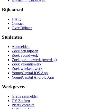
Bijbaan in Eindhoven
Bijbaan.nl
F.A.Q.
Contact
Over Bijbaan
Studenten
Aanmelden
Zoek een bijbaan
Zoek avondwerk
Zoek parttimewerk (overdag)
Zoek vakantiewerk
Zoek weekendwerk
YoungCapital IOS App
YoungCapital Android App
Werkgevers
Gratis aanmelden
CV Zoeken
Plaats vacature