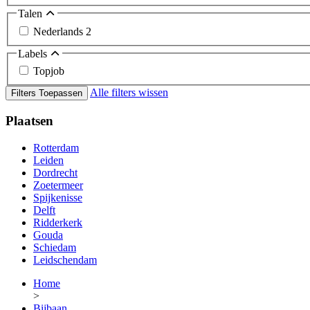
Talen
Nederlands
2
Labels
Topjob
Alle filters wissen
Filters Toepassen
Plaatsen
Rotterdam
Leiden
Dordrecht
Zoetermeer
Spijkenisse
Delft
Ridderkerk
Gouda
Schiedam
Leidschendam
Home
>
Bijbaan