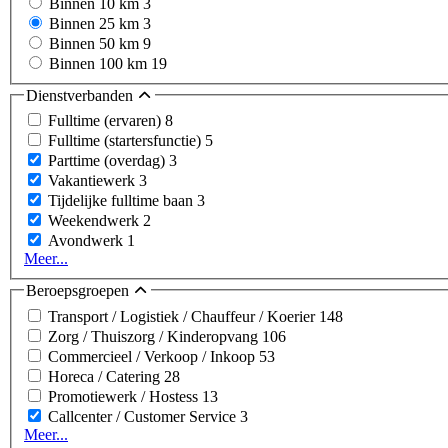
Binnen 10 km
3
Binnen 25 km
3
Binnen 50 km
9
Binnen 100 km
19
Dienstverbanden
Fulltime (ervaren)
8
Fulltime (startersfunctie)
5
Parttime (overdag)
3
Vakantiewerk
3
Tijdelijke fulltime baan
3
Weekendwerk
2
Avondwerk
1
Meer...
Beroepsgroepen
Transport / Logistiek / Chauffeur / Koerier
148
Zorg / Thuiszorg / Kinderopvang
106
Commercieel / Verkoop / Inkoop
53
Horeca / Catering
28
Promotiewerk / Hostess
13
Callcenter / Customer Service
3
Meer...