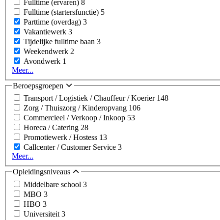
Fulltime (ervaren)
8
Fulltime (startersfunctie)
5
Parttime (overdag)
3
Vakantiewerk
3
Tijdelijke fulltime baan
3
Weekendwerk
2
Avondwerk
1
Meer...
Beroepsgroepen
Transport / Logistiek / Chauffeur / Koerier
148
Zorg / Thuiszorg / Kinderopvang
106
Commercieel / Verkoop / Inkoop
53
Horeca / Catering
28
Promotiewerk / Hostess
13
Callcenter / Customer Service
3
Meer...
Opleidingsniveaus
Middelbare school
3
MBO
3
HBO
3
Universiteit
3