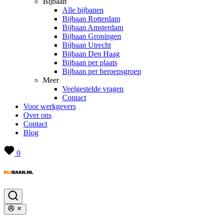
Bijbaan
Alle bijbanen
Bijbaan Rotterdam
Bijbaan Amsterdam
Bijbaan Groningen
Bijbaan Utrecht
Bijbaan Den Haag
Bijbaan per plaats
Bijbaan per beroepsgroep
Meer
Veelgestelde vragen
Contact
Voor werkgevers
Over ons
Contact
Blog
0