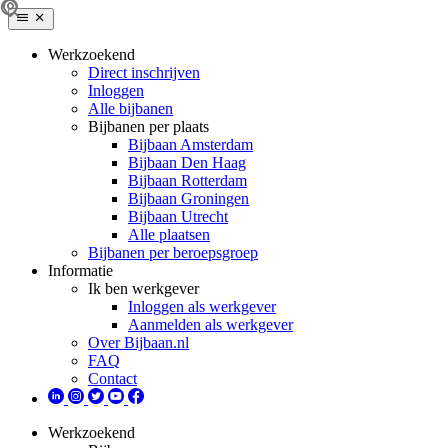
Werkzoekend
Direct inschrijven
Inloggen
Alle bijbanen
Bijbanen per plaats
Bijbaan Amsterdam
Bijbaan Den Haag
Bijbaan Rotterdam
Bijbaan Groningen
Bijbaan Utrecht
Alle plaatsen
Bijbanen per beroepsgroep
Informatie
Ik ben werkgever
Inloggen als werkgever
Aanmelden als werkgever
Over Bijbaan.nl
FAQ
Contact
Werkzoekend