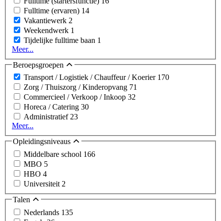
Fulltime (startersfunctie)
16
Fulltime (ervaren)
14
Vakantiewerk
2
Weekendwerk
1
Tijdelijke fulltime baan
1
Meer...
Beroepsgroepen
Transport / Logistiek / Chauffeur / Koerier
170
Zorg / Thuiszorg / Kinderopvang
71
Commercieel / Verkoop / Inkoop
32
Horeca / Catering
30
Administratief
23
Meer...
Opleidingsniveaus
Middelbare school
166
MBO
5
HBO
4
Universiteit
2
Talen
Nederlands
135