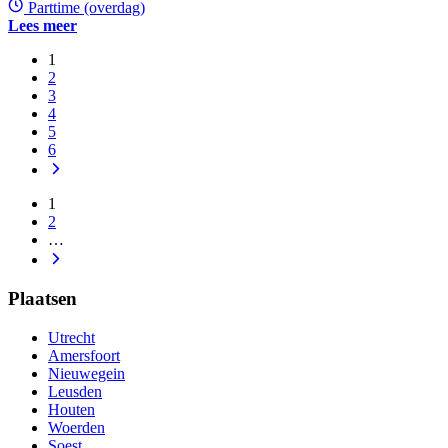
Parttime (overdag)
Lees meer
1
2
3
4
5
6
1
2
…
Plaatsen
Utrecht
Amersfoort
Nieuwegein
Leusden
Houten
Woerden
Soest