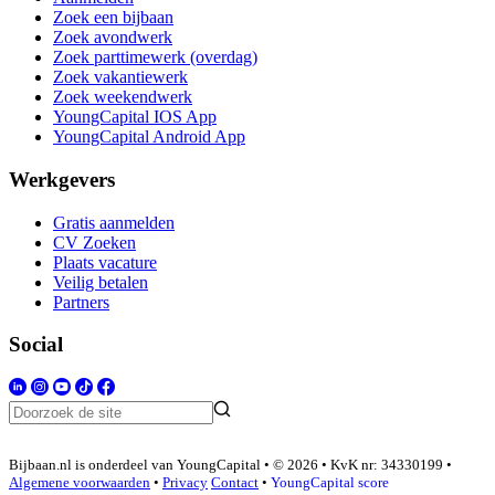
Zoek een bijbaan
Zoek avondwerk
Zoek parttimewerk (overdag)
Zoek vakantiewerk
Zoek weekendwerk
YoungCapital IOS App
YoungCapital Android App
Werkgevers
Gratis aanmelden
CV Zoeken
Plaats vacature
Veilig betalen
Partners
Social
Bijbaan.nl is onderdeel van YoungCapital • © 2026 • KvK nr: 34330199 •
Algemene voorwaarden
•
Privacy
Contact
•
YoungCapital score