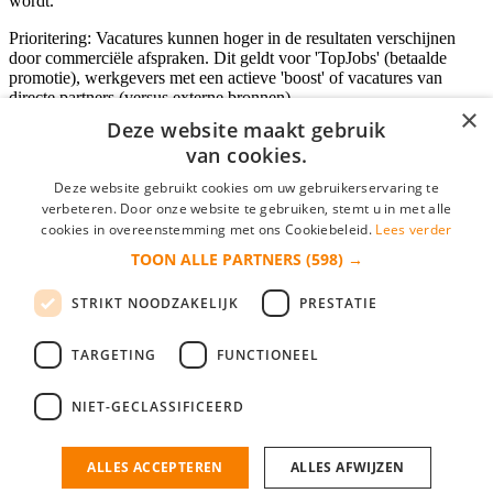
wordt.
Prioritering: Vacatures kunnen hoger in de resultaten verschijnen
door commerciële afspraken. Dit geldt voor 'TopJobs' (betaalde
promotie), werkgevers met een actieve 'boost' of vacatures van
directe partners (versus externe bronnen).
×
Deze website maakt gebruik
van cookies.
Inloggen als bedrijf
Deze website gebruikt cookies om uw gebruikerservaring te
verbeteren. Door onze website te gebruiken, stemt u in met alle
E-mail
*
cookies in overeenstemming met ons Cookiebeleid.
Lees verder
TOON ALLE PARTNERS
(598) →
Wachtwoord
STRIKT NOODZAKELIJK
PRESTATIE
login gegevens onthouden
Wachtwoord vergeten?
login
TARGETING
FUNCTIONEEL
Bedrijf aanmelden
NIET-GECLASSIFICEERD
Na het aanmelden kun je meteen je vacature plaatsen en heb je je
nieuwe collega/werknemer zo gevonden!
ALLES ACCEPTEREN
ALLES AFWIJZEN