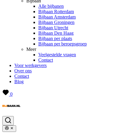
Bijbaan
Alle bijbanen
Bijbaan Rotterdam
Bijbaan Amsterdam
Bijbaan Groningen
Bijbaan Utrecht
Bijbaan Den Haag
Bijbaan per plaats
Bijbaan per beroepsgroep
Meer
Veelgestelde vragen
Contact
Voor werkgevers
Over ons
Contact
Blog
0