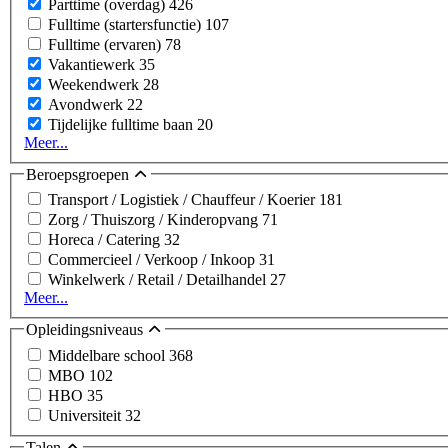
Parttime (overdag)
426
Fulltime (startersfunctie)
107
Fulltime (ervaren)
78
Vakantiewerk
35
Weekendwerk
28
Avondwerk
22
Tijdelijke fulltime baan
20
Meer...
Beroepsgroepen
Transport / Logistiek / Chauffeur / Koerier
181
Zorg / Thuiszorg / Kinderopvang
71
Horeca / Catering
32
Commercieel / Verkoop / Inkoop
31
Winkelwerk / Retail / Detailhandel
27
Meer...
Opleidingsniveaus
Middelbare school
368
MBO
102
HBO
35
Universiteit
32
Talen