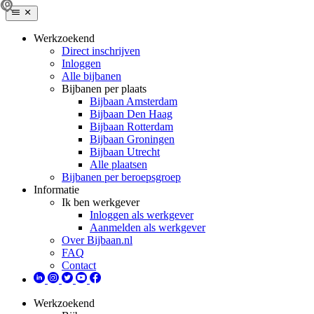
Werkzoekend
Direct inschrijven
Inloggen
Alle bijbanen
Bijbanen per plaats
Bijbaan Amsterdam
Bijbaan Den Haag
Bijbaan Rotterdam
Bijbaan Groningen
Bijbaan Utrecht
Alle plaatsen
Bijbanen per beroepsgroep
Informatie
Ik ben werkgever
Inloggen als werkgever
Aanmelden als werkgever
Over Bijbaan.nl
FAQ
Contact
Werkzoekend