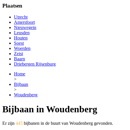
Plaatsen
Utrecht
Amersfoort
Nieuwegein
Leusden
Houten
Soest
Woerden
Zeist
Baarn
Driebergen Rijsenburg
Home
>
Bijbaan
>
Woudenberg
Bijbaan in Woudenberg
Er zijn
445
bijbanen in de buurt van Woudenberg gevonden.