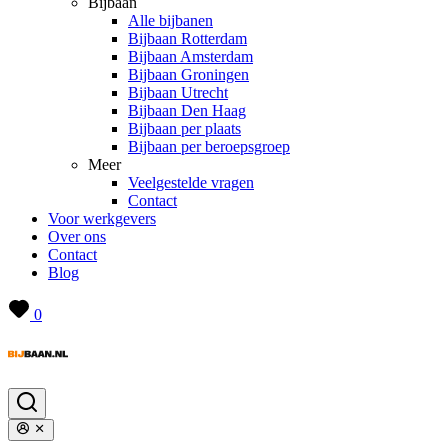
Bijbaan
Alle bijbanen
Bijbaan Rotterdam
Bijbaan Amsterdam
Bijbaan Groningen
Bijbaan Utrecht
Bijbaan Den Haag
Bijbaan per plaats
Bijbaan per beroepsgroep
Meer
Veelgestelde vragen
Contact
Voor werkgevers
Over ons
Contact
Blog
0