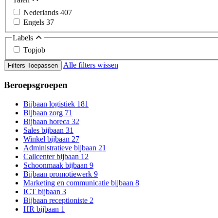
Nederlands
407
Engels
37
Labels
Topjob
Alle filters wissen
Filters Toepassen
Beroepsgroepen
Bijbaan logistiek
181
Bijbaan zorg
71
Bijbaan horeca
32
Sales bijbaan
31
Winkel bijbaan
27
Administratieve bijbaan
21
Callcenter bijbaan
12
Schoonmaak bijbaan
9
Bijbaan promotiewerk
9
Marketing en communicatie bijbaan
8
ICT bijbaan
3
Bijbaan receptioniste
2
HR bijbaan
1