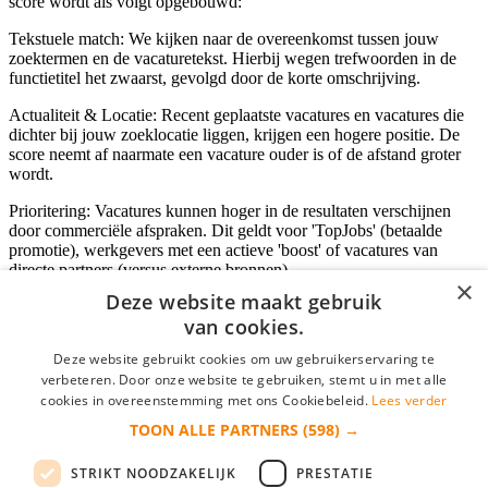
score wordt als volgt opgebouwd:
Tekstuele match: We kijken naar de overeenkomst tussen jouw
zoektermen en de vacaturetekst. Hierbij wegen trefwoorden in de
functietitel het zwaarst, gevolgd door de korte omschrijving.
Actualiteit & Locatie: Recent geplaatste vacatures en vacatures die
dichter bij jouw zoeklocatie liggen, krijgen een hogere positie. De
score neemt af naarmate een vacature ouder is of de afstand groter
wordt.
Prioritering: Vacatures kunnen hoger in de resultaten verschijnen
door commerciële afspraken. Dit geldt voor 'TopJobs' (betaalde
promotie), werkgevers met een actieve 'boost' of vacatures van
directe partners (versus externe bronnen).
×
Deze website maakt gebruik
van cookies.
Inloggen als bedrijf
Deze website gebruikt cookies om uw gebruikerservaring te
verbeteren. Door onze website te gebruiken, stemt u in met alle
E-mail
*
cookies in overeenstemming met ons Cookiebeleid.
Lees verder
TOON ALLE PARTNERS
(598) →
Wachtwoord
STRIKT NOODZAKELIJK
PRESTATIE
login gegevens onthouden