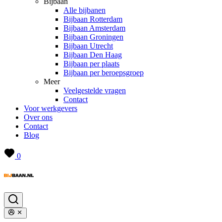
Bijbaan
Alle bijbanen
Bijbaan Rotterdam
Bijbaan Amsterdam
Bijbaan Groningen
Bijbaan Utrecht
Bijbaan Den Haag
Bijbaan per plaats
Bijbaan per beroepsgroep
Meer
Veelgestelde vragen
Contact
Voor werkgevers
Over ons
Contact
Blog
0