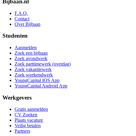
Bijbaan.nl
F.A.Q.
Contact
Over Bijbaan
Studenten
Aanmelden
Zoek een bijbaan
Zoek avondwerk
Zoek parttimewerk (overdag)
Zoek vakantiewerk
Zoek weekendwerk
YoungCapital IOS App
YoungCapital Android App
Werkgevers
Gratis aanmelden
CV Zoeken
Plaats vacature
Veilig betalen
Partners