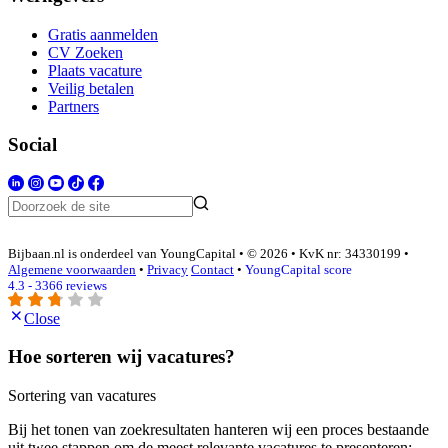
Gratis aanmelden
CV Zoeken
Plaats vacature
Veilig betalen
Partners
Social
Bijbaan.nl is onderdeel van YoungCapital • © 2026 • KvK nr: 34330199 •
Algemene voorwaarden
•
Privacy
Contact
•
YoungCapital score
4.3 - 3366 reviews
Close
Hoe sorteren wij vacatures?
Sortering van vacatures
Bij het tonen van zoekresultaten hanteren wij een proces bestaande
uit twee stappen om de meest relevante vacatures te presenteren: