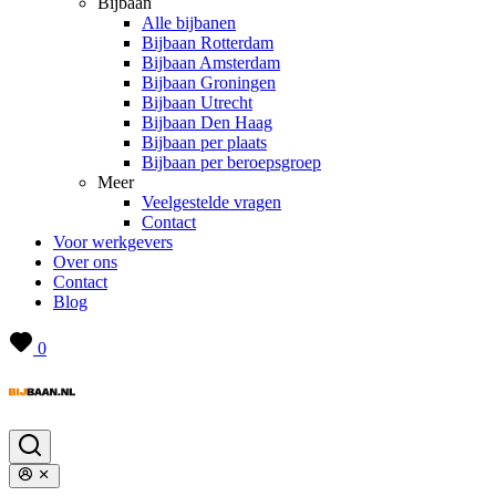
Bijbaan
Alle bijbanen
Bijbaan Rotterdam
Bijbaan Amsterdam
Bijbaan Groningen
Bijbaan Utrecht
Bijbaan Den Haag
Bijbaan per plaats
Bijbaan per beroepsgroep
Meer
Veelgestelde vragen
Contact
Voor werkgevers
Over ons
Contact
Blog
0