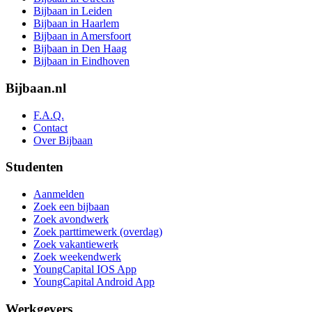
Bijbaan in Leiden
Bijbaan in Haarlem
Bijbaan in Amersfoort
Bijbaan in Den Haag
Bijbaan in Eindhoven
Bijbaan.nl
F.A.Q.
Contact
Over Bijbaan
Studenten
Aanmelden
Zoek een bijbaan
Zoek avondwerk
Zoek parttimewerk (overdag)
Zoek vakantiewerk
Zoek weekendwerk
YoungCapital IOS App
YoungCapital Android App
Werkgevers