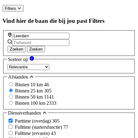
human,
ignore
Filters
this
field
Vind hier de baan die bij jou past
Filters
Zoeken
Zoeken
Sorteer op
Afstanden
Binnen 10 km
46
Binnen 25 km
305
Binnen 50 km
1141
Binnen 100 km
2333
Dienstverbanden
Parttime (overdag)
305
Fulltime (startersfunctie)
77
Fulltime (ervaren)
43