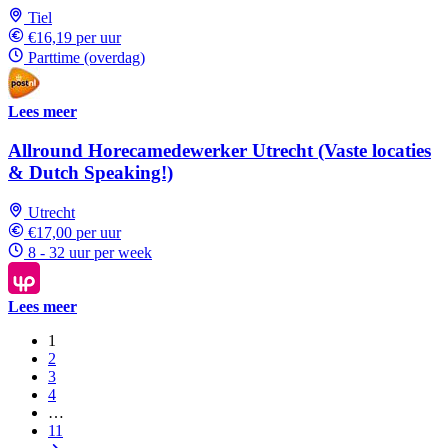
Tiel
€16,19 per uur
Parttime (overdag)
Lees meer
Allround Horecamedewerker Utrecht (Vaste locaties
& Dutch Speaking!)
Utrecht
€17,00 per uur
8 - 32 uur per week
Lees meer
1
2
3
4
…
11