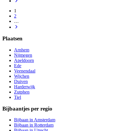
1
2
…
Plaatsen
Arnhem
Nijmegen
Apeldoorn
Ede
Veenendaal
Wijchen
Duiven
Harderwijk
Zutphen
Tiel
Bijbaantjes per regio
Bijbaan in Amsterdam
Bijbaan in Rotterdam
Bijbaan in Utrecht