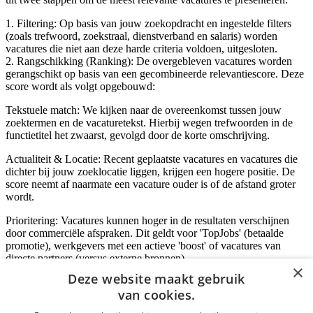
1. Filtering: Op basis van jouw zoekopdracht en ingestelde filters
(zoals trefwoord, zoekstraal, dienstverband en salaris) worden
vacatures die niet aan deze harde criteria voldoen, uitgesloten.
2. Rangschikking (Ranking): De overgebleven vacatures worden
gerangschikt op basis van een gecombineerde relevantiescore. Deze
score wordt als volgt opgebouwd:
Tekstuele match: We kijken naar de overeenkomst tussen jouw
zoektermen en de vacaturetekst. Hierbij wegen trefwoorden in de
functietitel het zwaarst, gevolgd door de korte omschrijving.
Actualiteit & Locatie: Recent geplaatste vacatures en vacatures die
dichter bij jouw zoeklocatie liggen, krijgen een hogere positie. De
score neemt af naarmate een vacature ouder is of de afstand groter
wordt.
Prioritering: Vacatures kunnen hoger in de resultaten verschijnen
door commerciële afspraken. Dit geldt voor 'TopJobs' (betaalde
promotie), werkgevers met een actieve 'boost' of vacatures van
directe partners (versus externe bronnen).
×
Deze website maakt gebruik
van cookies.
Inloggen als bedrijf