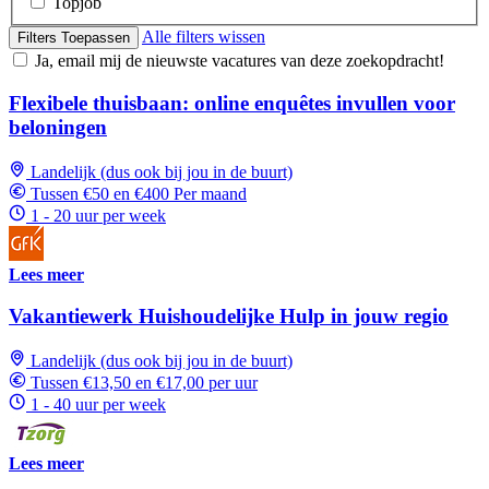
Topjob
Alle filters wissen
Filters Toepassen
Ja, email mij de nieuwste vacatures van deze zoekopdracht!
Flexibele thuisbaan: online enquêtes invullen voor
beloningen
Landelijk (dus ook bij jou in de buurt)
Tussen €50 en €400 Per maand
1 - 20 uur per week
Lees meer
Vakantiewerk Huishoudelijke Hulp in jouw regio
Landelijk (dus ook bij jou in de buurt)
Tussen €13,50 en €17,00 per uur
1 - 40 uur per week
Lees meer