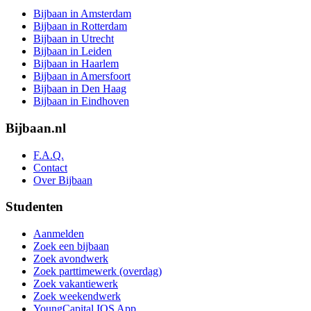
Bijbaan in Amsterdam
Bijbaan in Rotterdam
Bijbaan in Utrecht
Bijbaan in Leiden
Bijbaan in Haarlem
Bijbaan in Amersfoort
Bijbaan in Den Haag
Bijbaan in Eindhoven
Bijbaan.nl
F.A.Q.
Contact
Over Bijbaan
Studenten
Aanmelden
Zoek een bijbaan
Zoek avondwerk
Zoek parttimewerk (overdag)
Zoek vakantiewerk
Zoek weekendwerk
YoungCapital IOS App