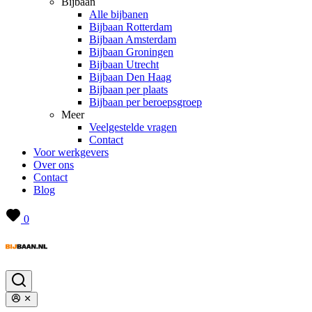
Bijbaan
Alle bijbanen
Bijbaan Rotterdam
Bijbaan Amsterdam
Bijbaan Groningen
Bijbaan Utrecht
Bijbaan Den Haag
Bijbaan per plaats
Bijbaan per beroepsgroep
Meer
Veelgestelde vragen
Contact
Voor werkgevers
Over ons
Contact
Blog
0