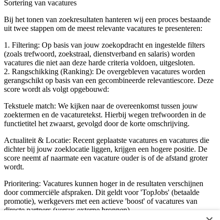
Sortering van vacatures
Bij het tonen van zoekresultaten hanteren wij een proces bestaande
uit twee stappen om de meest relevante vacatures te presenteren:
1. Filtering: Op basis van jouw zoekopdracht en ingestelde filters
(zoals trefwoord, zoekstraal, dienstverband en salaris) worden
vacatures die niet aan deze harde criteria voldoen, uitgesloten.
2. Rangschikking (Ranking): De overgebleven vacatures worden
gerangschikt op basis van een gecombineerde relevantiescore. Deze
score wordt als volgt opgebouwd:
Tekstuele match: We kijken naar de overeenkomst tussen jouw
zoektermen en de vacaturetekst. Hierbij wegen trefwoorden in de
functietitel het zwaarst, gevolgd door de korte omschrijving.
Actualiteit & Locatie: Recent geplaatste vacatures en vacatures die
dichter bij jouw zoeklocatie liggen, krijgen een hogere positie. De
score neemt af naarmate een vacature ouder is of de afstand groter
wordt.
Prioritering: Vacatures kunnen hoger in de resultaten verschijnen
door commerciële afspraken. Dit geldt voor 'TopJobs' (betaalde
promotie), werkgevers met een actieve 'boost' of vacatures van
directe partners (versus externe bronnen).