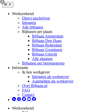
Werkzoekend
Direct inschrijven
Inloggen
Alle bijbanen
Bijbanen per plaats
Bijbaan Amsterdam
Bijbaan Den Haag
Bijbaan Rotterdam
Bijbaan Groningen
Bijbaan Utrecht
Alle plaatsen
Bijbanen per beroepsgroep
Informatie
Ik ben werkgever
Inloggen als werkgever
Aanmelden als werkgever
Over Bijbaan.nl
FAQ
Contact
Werkzoekend