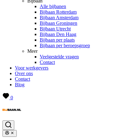
Bijbaan
Alle bijbanen
Bijbaan Rotterdam
Bijbaan Amsterdam
Bijbaan Groningen
Bijbaan Utrecht
Bijbaan Den Haag
Bijbaan per plaats
Bijbaan per beroepsgroep
Meer
Veelgestelde vragen
Contact
Voor werkgevers
Over ons
Contact
Blog
0