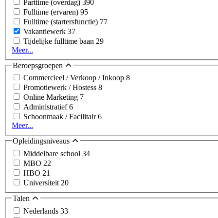
Parttime (overdag)
390
Fulltime (ervaren)
95
Fulltime (startersfunctie)
77
Vakantiewerk
37
Tijdelijke fulltime baan
29
Meer...
Beroepsgroepen
Commercieel / Verkoop / Inkoop
8
Promotiewerk / Hostess
8
Online Marketing
7
Administratief
6
Schoonmaak / Facilitair
6
Meer...
Opleidingsniveaus
Middelbare school
34
MBO
22
HBO
21
Universiteit
20
Talen
Nederlands
33