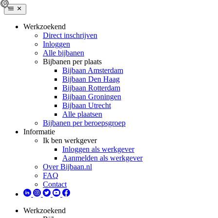
Werkzoekend
Direct inschrijven
Inloggen
Alle bijbanen
Bijbanen per plaats
Bijbaan Amsterdam
Bijbaan Den Haag
Bijbaan Rotterdam
Bijbaan Groningen
Bijbaan Utrecht
Alle plaatsen
Bijbanen per beroepsgroep
Informatie
Ik ben werkgever
Inloggen als werkgever
Aanmelden als werkgever
Over Bijbaan.nl
FAQ
Contact
Werkzoekend