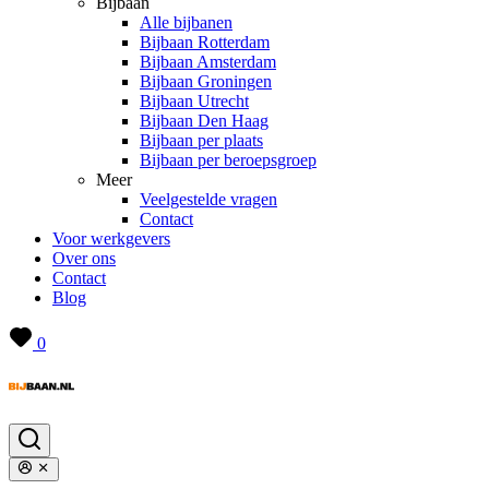
Bijbaan
Alle bijbanen
Bijbaan Rotterdam
Bijbaan Amsterdam
Bijbaan Groningen
Bijbaan Utrecht
Bijbaan Den Haag
Bijbaan per plaats
Bijbaan per beroepsgroep
Meer
Veelgestelde vragen
Contact
Voor werkgevers
Over ons
Contact
Blog
0