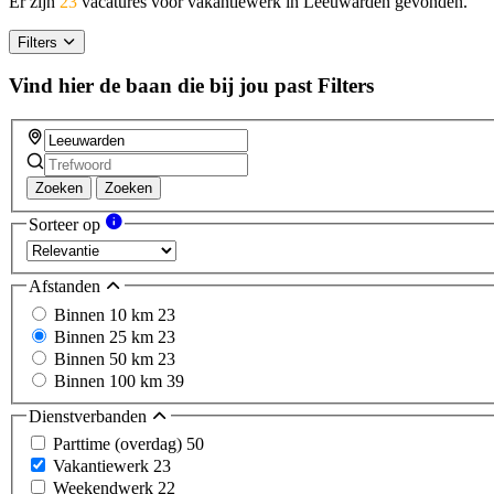
Er zijn
23
vacatures voor vakantiewerk in Leeuwarden gevonden.
Filters
Vind hier de baan die bij jou past
Filters
Zoeken
Zoeken
Sorteer op
Afstanden
Binnen 10 km
23
Binnen 25 km
23
Binnen 50 km
23
Binnen 100 km
39
Dienstverbanden
Parttime (overdag)
50
Vakantiewerk
23
Weekendwerk
22