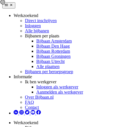
Werkzoekend
Direct inschrijven
Inloggen
Alle bijbanen
Bijbanen per plaats
Bijbaan Amsterdam
Bijbaan Den Haag
Bijbaan Rotterdam
Bijbaan Groningen
Bijbaan Utrecht
Alle plaatsen
Bijbanen per beroepsgroep
Informatie
Ik ben werkgever
Inloggen als werkgever
Aanmelden als werkgever
Over Bijbaan.nl
FAQ
Contact
Werkzoekend