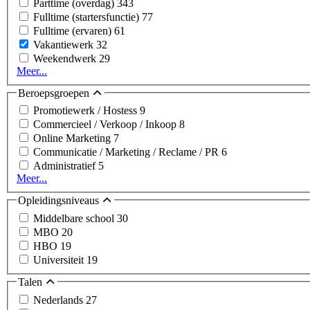
Parttime (overdag)
343
Fulltime (startersfunctie)
77
Fulltime (ervaren)
61
Vakantiewerk
32
Weekendwerk
29
Meer...
Beroepsgroepen
Promotiewerk / Hostess
9
Commercieel / Verkoop / Inkoop
8
Online Marketing
7
Communicatie / Marketing / Reclame / PR
6
Administratief
5
Meer...
Opleidingsniveaus
Middelbare school
30
MBO
20
HBO
19
Universiteit
19
Talen
Nederlands
27