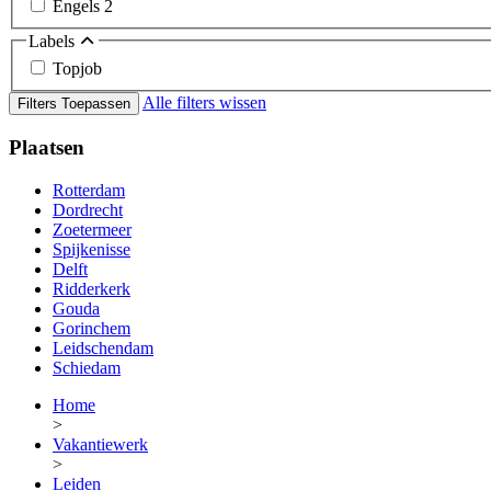
Engels
2
Labels
Topjob
Alle filters wissen
Filters Toepassen
Plaatsen
Rotterdam
Dordrecht
Zoetermeer
Spijkenisse
Delft
Ridderkerk
Gouda
Gorinchem
Leidschendam
Schiedam
Home
>
Vakantiewerk
>
Leiden