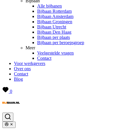
Bijbaan
Alle bijbanen
Bijbaan Rotterdam
Bijbaan Amsterdam
Bijbaan Groningen
Bijbaan Utrecht
Bijbaan Den Haag
Bijbaan per plaats
Bijbaan per beroepsgroep
Meer
Veelgestelde vragen
Contact
Voor werkgevers
Over ons
Contact
Blog
0