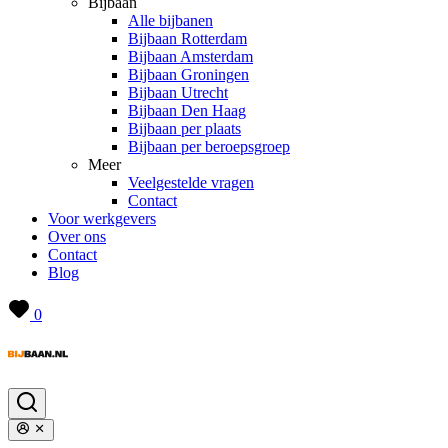
Bijbaan
Alle bijbanen
Bijbaan Rotterdam
Bijbaan Amsterdam
Bijbaan Groningen
Bijbaan Utrecht
Bijbaan Den Haag
Bijbaan per plaats
Bijbaan per beroepsgroep
Meer
Veelgestelde vragen
Contact
Voor werkgevers
Over ons
Contact
Blog
0