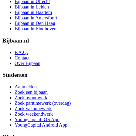
Bijbaan in Utrecht
Bijbaan in Leiden
Bijbaan in Haarlem
Bijbaan in Amersfoort
Bijbaan in Den Haag
Bijbaan in Eindhoven
Bijbaan.nl
F.A.Q.
Contact
Over Bijbaan
Studenten
Aanmelden
Zoek een bijbaan
Zoek avondwerk
Zoek parttimewerk (overdag)
Zoek vakantiewerk
Zoek weekendwerk
YoungCapital IOS App
YoungCapital Android App