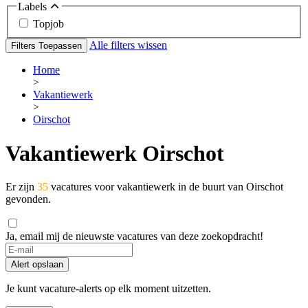
Labels
Topjob
Alle filters wissen
Filters Toepassen
Home
>
Vakantiewerk
>
Oirschot
Vakantiewerk Oirschot
Er zijn
35
vacatures voor vakantiewerk in de buurt van Oirschot
gevonden.
Ja, email mij de nieuwste vacatures van deze zoekopdracht!
If
you
Alert opslaan
are
a
Je kunt vacature-alerts op elk moment uitzetten.
human,