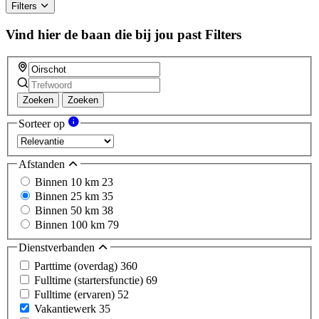
ignore
Filters
this
field
Vind hier de baan die bij jou past
Filters
Zoeken
Zoeken
Sorteer op
Afstanden
Binnen 10 km
23
Binnen 25 km
35
Binnen 50 km
38
Binnen 100 km
79
Dienstverbanden
Parttime (overdag)
360
Fulltime (startersfunctie)
69
Fulltime (ervaren)
52
Vakantiewerk
35