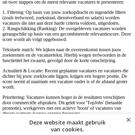
uit twee stappen om de meest relevante vacatures te presenteren:
1. Filtering: Op basis van jouw zoekopdracht en ingestelde filters
(zoals trefwoord, zoekstraal, dienstverband en salaris) worden
vacatures die niet aan deze harde criteria voldoen, uitgesloten.
2. Rangschikking (Ranking): De overgebleven vacatures worden
gerangschikt op basis van een gecombineerde relevantiescore. Deze
score wordt als volgt opgebouwd:
Tekstuele match: We kijken naar de overeenkomst tussen jouw
zoektermen en de vacaturetekst. Hierbij wegen trefwoorden in de
functietitel het zwaarst, gevolgd door de korte omschrijving.
Actualiteit & Locatie: Recent geplaatste vacatures en vacatures die
dichter bij jouw zoeklocatie liggen, krijgen een hogere positie. De
score neemt af naarmate een vacature ouder is of de afstand groter
wordt.
Prioritering: Vacatures kunnen hoger in de resultaten verschijnen
door commerciële afspraken. Dit geldt voor 'TopJobs' (betaalde
promotie), werkgevers met een actieve 'boost' of vacatures van
directe partners (versus externe bronnen).
×
Deze website maakt gebruik
van cookies.