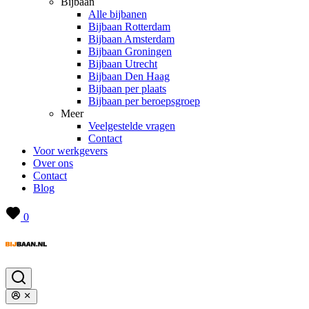
Bijbaan
Alle bijbanen
Bijbaan Rotterdam
Bijbaan Amsterdam
Bijbaan Groningen
Bijbaan Utrecht
Bijbaan Den Haag
Bijbaan per plaats
Bijbaan per beroepsgroep
Meer
Veelgestelde vragen
Contact
Voor werkgevers
Over ons
Contact
Blog
0