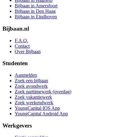
Bijbaan in Haarlem
Bijbaan in Amersfoort
Bijbaan in Den Haag
Bijbaan in Eindhoven
Bijbaan.nl
F.A.Q.
Contact
Over Bijbaan
Studenten
Aanmelden
Zoek een bijbaan
Zoek avondwerk
Zoek parttimewerk (overdag)
Zoek vakantiewerk
Zoek weekendwerk
YoungCapital IOS App
YoungCapital Android App
Werkgevers