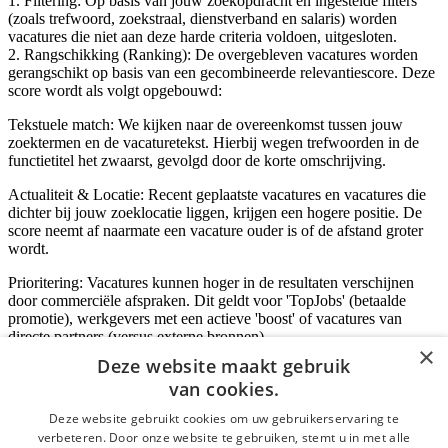
1. Filtering: Op basis van jouw zoekopdracht en ingestelde filters
(zoals trefwoord, zoekstraal, dienstverband en salaris) worden
vacatures die niet aan deze harde criteria voldoen, uitgesloten.
2. Rangschikking (Ranking): De overgebleven vacatures worden
gerangschikt op basis van een gecombineerde relevantiescore. Deze
score wordt als volgt opgebouwd:
Tekstuele match: We kijken naar de overeenkomst tussen jouw
zoektermen en de vacaturetekst. Hierbij wegen trefwoorden in de
functietitel het zwaarst, gevolgd door de korte omschrijving.
Actualiteit & Locatie: Recent geplaatste vacatures en vacatures die
dichter bij jouw zoeklocatie liggen, krijgen een hogere positie. De
score neemt af naarmate een vacature ouder is of de afstand groter
wordt.
Prioritering: Vacatures kunnen hoger in de resultaten verschijnen
door commerciële afspraken. Dit geldt voor 'TopJobs' (betaalde
promotie), werkgevers met een actieve 'boost' of vacatures van
directe partners (versus externe bronnen).
×
Deze website maakt gebruik
van cookies.
Inloggen als bedrijf
Deze website gebruikt cookies om uw gebruikerservaring te
verbeteren. Door onze website te gebruiken, stemt u in met alle