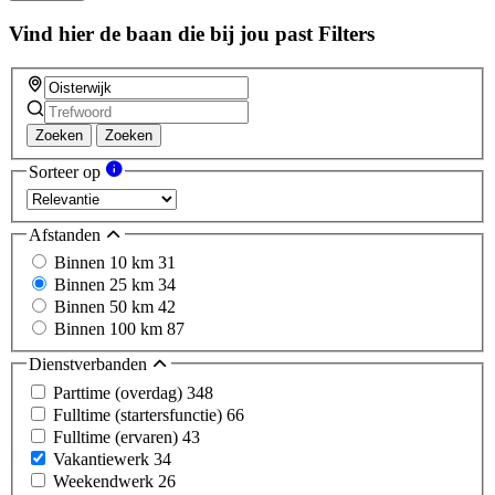
this
field
Vind hier de baan die bij jou past
Filters
Zoeken
Zoeken
Sorteer op
Afstanden
Binnen 10 km
31
Binnen 25 km
34
Binnen 50 km
42
Binnen 100 km
87
Dienstverbanden
Parttime (overdag)
348
Fulltime (startersfunctie)
66
Fulltime (ervaren)
43
Vakantiewerk
34
Weekendwerk
26