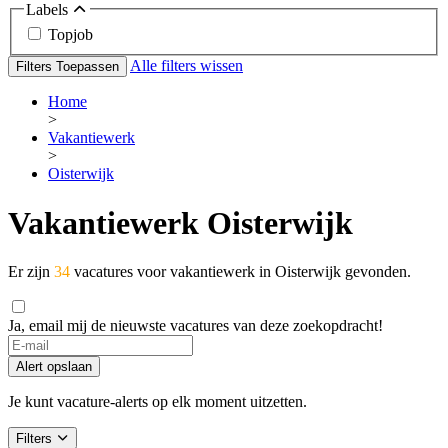
Labels
Topjob
Alle filters wissen
Filters Toepassen
Home
>
Vakantiewerk
>
Oisterwijk
Vakantiewerk Oisterwijk
Er zijn
34
vacatures voor vakantiewerk in Oisterwijk gevonden.
Ja, email mij de nieuwste vacatures van deze zoekopdracht!
If
you
Alert opslaan
are
a
Je kunt vacature-alerts op elk moment uitzetten.
human,
ignore
Filters