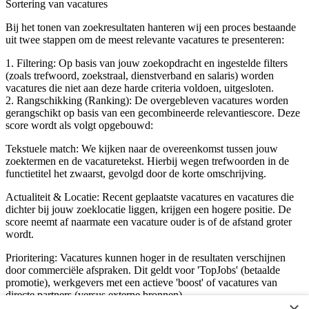
Sortering van vacatures
Bij het tonen van zoekresultaten hanteren wij een proces bestaande
uit twee stappen om de meest relevante vacatures te presenteren:
1. Filtering: Op basis van jouw zoekopdracht en ingestelde filters
(zoals trefwoord, zoekstraal, dienstverband en salaris) worden
vacatures die niet aan deze harde criteria voldoen, uitgesloten.
2. Rangschikking (Ranking): De overgebleven vacatures worden
gerangschikt op basis van een gecombineerde relevantiescore. Deze
score wordt als volgt opgebouwd:
Tekstuele match: We kijken naar de overeenkomst tussen jouw
zoektermen en de vacaturetekst. Hierbij wegen trefwoorden in de
functietitel het zwaarst, gevolgd door de korte omschrijving.
Actualiteit & Locatie: Recent geplaatste vacatures en vacatures die
dichter bij jouw zoeklocatie liggen, krijgen een hogere positie. De
score neemt af naarmate een vacature ouder is of de afstand groter
wordt.
Prioritering: Vacatures kunnen hoger in de resultaten verschijnen
door commerciële afspraken. Dit geldt voor 'TopJobs' (betaalde
promotie), werkgevers met een actieve 'boost' of vacatures van
directe partners (versus externe bronnen).