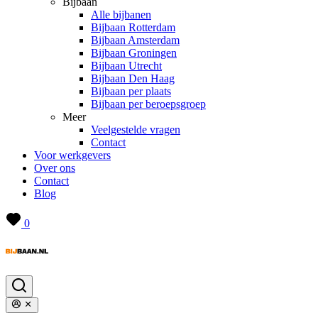
Bijbaan
Alle bijbanen
Bijbaan Rotterdam
Bijbaan Amsterdam
Bijbaan Groningen
Bijbaan Utrecht
Bijbaan Den Haag
Bijbaan per plaats
Bijbaan per beroepsgroep
Meer
Veelgestelde vragen
Contact
Voor werkgevers
Over ons
Contact
Blog
0