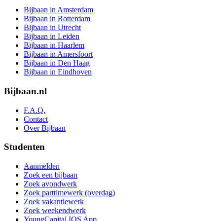
Bijbaan in Amsterdam
Bijbaan in Rotterdam
Bijbaan in Utrecht
Bijbaan in Leiden
Bijbaan in Haarlem
Bijbaan in Amersfoort
Bijbaan in Den Haag
Bijbaan in Eindhoven
Bijbaan.nl
F.A.Q.
Contact
Over Bijbaan
Studenten
Aanmelden
Zoek een bijbaan
Zoek avondwerk
Zoek parttimewerk (overdag)
Zoek vakantiewerk
Zoek weekendwerk
YoungCapital IOS App