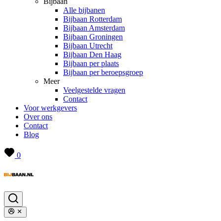
Bijbaan
Alle bijbanen
Bijbaan Rotterdam
Bijbaan Amsterdam
Bijbaan Groningen
Bijbaan Utrecht
Bijbaan Den Haag
Bijbaan per plaats
Bijbaan per beroepsgroep
Meer
Veelgestelde vragen
Contact
Voor werkgevers
Over ons
Contact
Blog
0