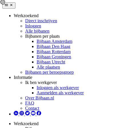
Werkzoekend
Direct inschrijven
Inloggen
Alle bijbanen
Bijbanen per plaats
Bijbaan Amsterdam
Bijbaan Den Haag
Bijbaan Rotterdam
Bijbaan Groningen
Bijbaan Utrecht
Alle plaatsen
Bijbanen per beroepsgroep
Informatie
Ik ben werkgever
Inloggen als werkgever
Aanmelden als werkgever
Over Bijbaan.nl
FAQ
Contact
Werkzoekend