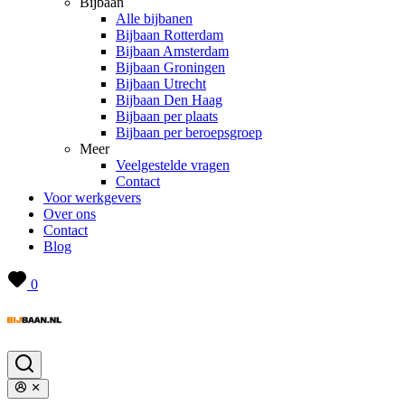
Bijbaan
Alle bijbanen
Bijbaan Rotterdam
Bijbaan Amsterdam
Bijbaan Groningen
Bijbaan Utrecht
Bijbaan Den Haag
Bijbaan per plaats
Bijbaan per beroepsgroep
Meer
Veelgestelde vragen
Contact
Voor werkgevers
Over ons
Contact
Blog
0