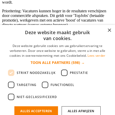
wordt.
Prioritering: Vacatures kunnen hoger in de resultaten verschijnen
door commerciële afspraken. Dit geldt voor 'TopJobs' (betaalde
promotie), werkgevers met een actieve 'boost' of vacatures van
directe partners (versus externe bronnen).
×
Deze website maakt gebruik
van cookies.
Inloggen als bedrijf
Deze website gebruikt cookies om uw gebruikerservaring te
verbeteren. Door onze website te gebruiken, stemt u in met alle
E-mail
*
cookies in overeenstemming met ons Cookiebeleid.
Lees verder
TOON ALLE PARTNERS
(598) →
Wachtwoord
STRIKT NOODZAKELIJK
PRESTATIE
login gegevens onthouden
Wachtwoord vergeten?
login
TARGETING
FUNCTIONEEL
Bedrijf aanmelden
NIET-GECLASSIFICEERD
Na het aanmelden kun je meteen je vacature plaatsen en heb je je
nieuwe collega/werknemer zo gevonden!
ALLES ACCEPTEREN
ALLES AFWIJZEN