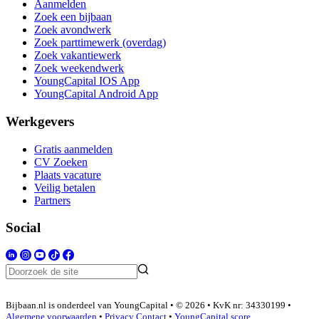
Aanmelden
Zoek een bijbaan
Zoek avondwerk
Zoek parttimewerk (overdag)
Zoek vakantiewerk
Zoek weekendwerk
YoungCapital IOS App
YoungCapital Android App
Werkgevers
Gratis aanmelden
CV Zoeken
Plaats vacature
Veilig betalen
Partners
Social
Bijbaan.nl is onderdeel van YoungCapital • © 2026 • KvK nr: 34330199 •
Algemene voorwaarden
•
Privacy
Contact
•
YoungCapital score