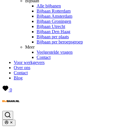
Bijbaan
Alle bijbanen
Bijbaan Rotterdam
Bijbaan Amsterdam
Bijbaan Groningen
Bijbaan Utrecht
Bijbaan Den Haag
Bijbaan per plaats
Bijbaan per beroepsgroep
Meer
Veelgestelde vragen
Contact
Voor werkgevers
Over ons
Contact
Blog
0