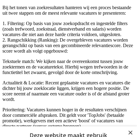
Bij het tonen van zoekresultaten hanteren wij een proces bestaande
uit twee stappen om de meest relevante vacatures te presenteren:
1. Filtering: Op basis van jouw zoekopdracht en ingestelde filters
(zoals trefwoord, zoekstraal, dienstverband en salaris) worden
vacatures die niet aan deze harde criteria voldoen, uitgesloten.
2. Rangschikking (Ranking): De overgebleven vacatures worden
gerangschikt op basis van een gecombineerde relevantiescore. Deze
score wordt als volgt opgebouwd:
Tekstuele match: We kijken naar de overeenkomst tussen jouw
zoektermen en de vacaturetekst. Hierbij wegen trefwoorden in de
functietitel het zwaarst, gevolgd door de korte omschrijving.
Actualiteit & Locatie: Recent geplaatste vacatures en vacatures die
dichter bij jouw zoeklocatie liggen, krijgen een hogere positie. De
score neemt af naarmate een vacature ouder is of de afstand groter
wordt.
Prioritering: Vacatures kunnen hoger in de resultaten verschijnen
door commerciële afspraken. Dit geldt voor 'TopJobs' (betaalde
promotie), werkgevers met een actieve 'boost' of vacatures van
directe partners (versus externe bronnen).
×
Deze website maakt gebruik