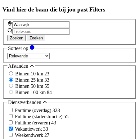
this
field
Vind hier de baan die bij jou past
Filters
Zoeken
Zoeken
Sorteer op
Afstanden
Binnen 10 km
23
Binnen 25 km
33
Binnen 50 km
55
Binnen 100 km
84
Dienstverbanden
Parttime (overdag)
328
Fulltime (startersfunctie)
55
Fulltime (ervaren)
43
Vakantiewerk
33
Weekendwerk
27