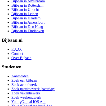
Bijbaan in Amsterdam
Bijbaan in Rotterdam
Bijbaan in Utrecht
Bijbaan in Leiden
Bijbaan in Haarlem
Bijbaan in Amersfoort
Bijbaan in Den Haag
Bijbaan in Eindhoven
Bijbaan.nl
F.A.Q.
Contact
Over Bijbaan
Studenten
Aanmelden
Zoek een bijbaan
Zoek avondwerk
Zoek parttimewerk (overdag)
Zoek vakantiewerk
Zoek weekendwerk
YoungCapital IOS App
YoungCapital Android App