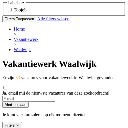
Labels
Topjob
Alle filters wissen
Filters Toepassen
Home
>
Vakantiewerk
>
Waalwijk
Vakantiewerk Waalwijk
Er zijn
33
vacatures voor vakantiewerk in Waalwijk gevonden.
Ja, email mij de nieuwste vacatures van deze zoekopdracht!
If
you
Alert opslaan
are
a
Je kunt vacature-alerts op elk moment uitzetten.
human,
ignore
Filters