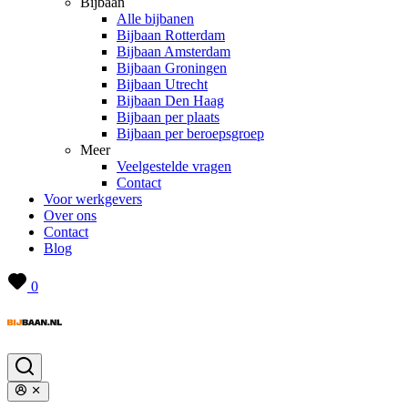
Bijbaan
Alle bijbanen
Bijbaan Rotterdam
Bijbaan Amsterdam
Bijbaan Groningen
Bijbaan Utrecht
Bijbaan Den Haag
Bijbaan per plaats
Bijbaan per beroepsgroep
Meer
Veelgestelde vragen
Contact
Voor werkgevers
Over ons
Contact
Blog
0