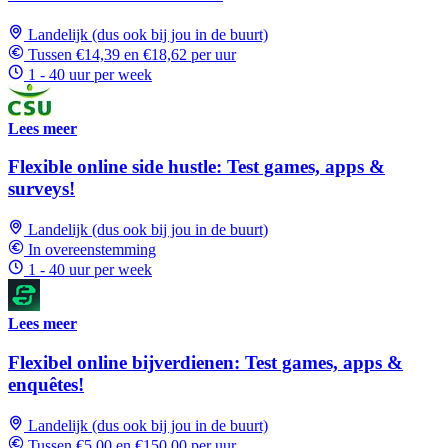
Landelijk (dus ook bij jou in de buurt)
Tussen €14,39 en €18,62 per uur
1 - 40 uur per week
Lees meer
Flexible online side hustle: Test games, apps &
surveys!
Landelijk (dus ook bij jou in de buurt)
In overeenstemming
1 - 40 uur per week
Lees meer
Flexibel online bijverdienen: Test games, apps &
enquêtes!
Landelijk (dus ook bij jou in de buurt)
Tussen €5,00 en €150,00 per uur