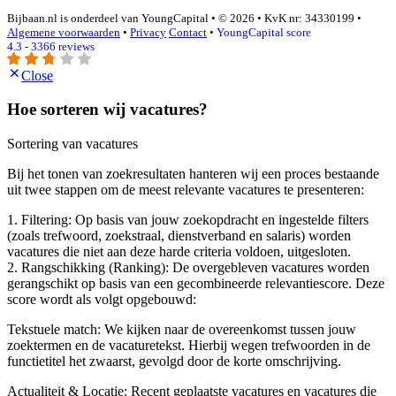
Bijbaan.nl is onderdeel van YoungCapital • © 2026 • KvK nr: 34330199 •
Algemene voorwaarden
•
Privacy
Contact
•
YoungCapital score
4.3 - 3366 reviews
Close
Hoe sorteren wij vacatures?
Sortering van vacatures
Bij het tonen van zoekresultaten hanteren wij een proces bestaande
uit twee stappen om de meest relevante vacatures te presenteren:
1. Filtering: Op basis van jouw zoekopdracht en ingestelde filters
(zoals trefwoord, zoekstraal, dienstverband en salaris) worden
vacatures die niet aan deze harde criteria voldoen, uitgesloten.
2. Rangschikking (Ranking): De overgebleven vacatures worden
gerangschikt op basis van een gecombineerde relevantiescore. Deze
score wordt als volgt opgebouwd:
Tekstuele match: We kijken naar de overeenkomst tussen jouw
zoektermen en de vacaturetekst. Hierbij wegen trefwoorden in de
functietitel het zwaarst, gevolgd door de korte omschrijving.
Actualiteit & Locatie: Recent geplaatste vacatures en vacatures die