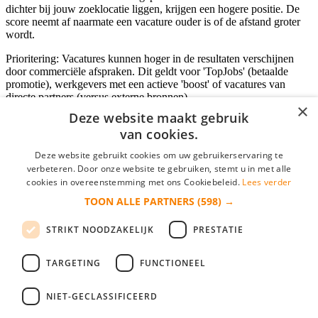
dichter bij jouw zoeklocatie liggen, krijgen een hogere positie. De
score neemt af naarmate een vacature ouder is of de afstand groter
wordt.
Prioritering: Vacatures kunnen hoger in de resultaten verschijnen
door commerciële afspraken. Dit geldt voor 'TopJobs' (betaalde
promotie), werkgevers met een actieve 'boost' of vacatures van
directe partners (versus externe bronnen).
×
Deze website maakt gebruik
van cookies.
Inloggen als bedrijf
Deze website gebruikt cookies om uw gebruikerservaring te
verbeteren. Door onze website te gebruiken, stemt u in met alle
E-mail
*
cookies in overeenstemming met ons Cookiebeleid.
Lees verder
TOON ALLE PARTNERS
(598) →
Wachtwoord
STRIKT NOODZAKELIJK
PRESTATIE
login gegevens onthouden
Wachtwoord vergeten?
login
TARGETING
FUNCTIONEEL
Bedrijf aanmelden
NIET-GECLASSIFICEERD
Na het aanmelden kun je meteen je vacature plaatsen en heb je je