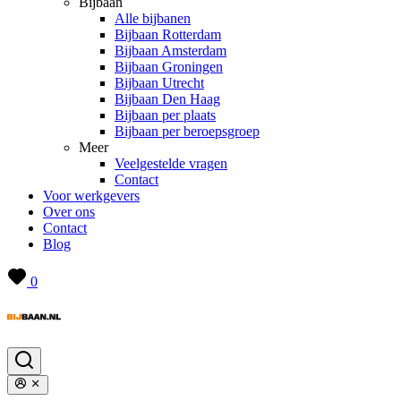
Bijbaan
Alle bijbanen
Bijbaan Rotterdam
Bijbaan Amsterdam
Bijbaan Groningen
Bijbaan Utrecht
Bijbaan Den Haag
Bijbaan per plaats
Bijbaan per beroepsgroep
Meer
Veelgestelde vragen
Contact
Voor werkgevers
Over ons
Contact
Blog
0