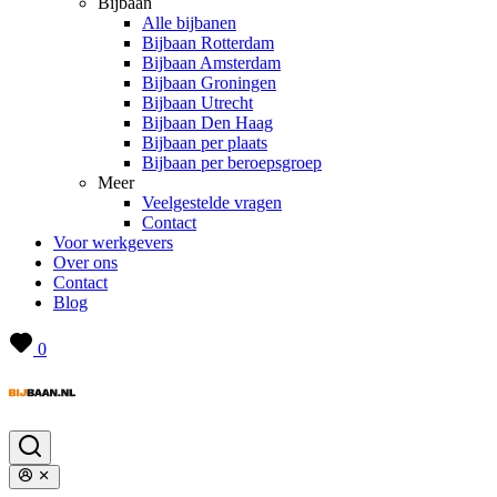
Bijbaan
Alle bijbanen
Bijbaan Rotterdam
Bijbaan Amsterdam
Bijbaan Groningen
Bijbaan Utrecht
Bijbaan Den Haag
Bijbaan per plaats
Bijbaan per beroepsgroep
Meer
Veelgestelde vragen
Contact
Voor werkgevers
Over ons
Contact
Blog
0