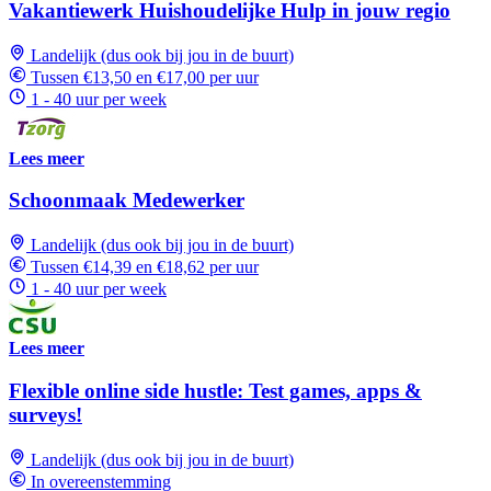
Vakantiewerk Huishoudelijke Hulp in jouw regio
Landelijk (dus ook bij jou in de buurt)
Tussen €13,50 en €17,00 per uur
1 - 40 uur per week
Lees meer
Schoonmaak Medewerker
Landelijk (dus ook bij jou in de buurt)
Tussen €14,39 en €18,62 per uur
1 - 40 uur per week
Lees meer
Flexible online side hustle: Test games, apps &
surveys!
Landelijk (dus ook bij jou in de buurt)
In overeenstemming