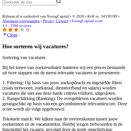
Bijbaan.nl is onderdeel van YoungCapital • © 2026 • KvK nr: 34330199 •
Algemene voorwaarden
•
Privacy
Contact
•
YoungCapital score
4.3 - 3366 reviews
Close
Hoe sorteren wij vacatures?
Sortering van vacatures
Bij het tonen van zoekresultaten hanteren wij een proces bestaande
uit twee stappen om de meest relevante vacatures te presenteren:
1. Filtering: Op basis van jouw zoekopdracht en ingestelde filters
(zoals trefwoord, zoekstraal, dienstverband en salaris) worden
vacatures die niet aan deze harde criteria voldoen, uitgesloten.
2. Rangschikking (Ranking): De overgebleven vacatures worden
gerangschikt op basis van een gecombineerde relevantiescore. Deze
score wordt als volgt opgebouwd:
Tekstuele match: We kijken naar de overeenkomst tussen jouw
zoektermen en de vacaturetekst. Hierbij wegen trefwoorden in de
functietitel het zwaarst, gevolgd door de korte omschrijving.