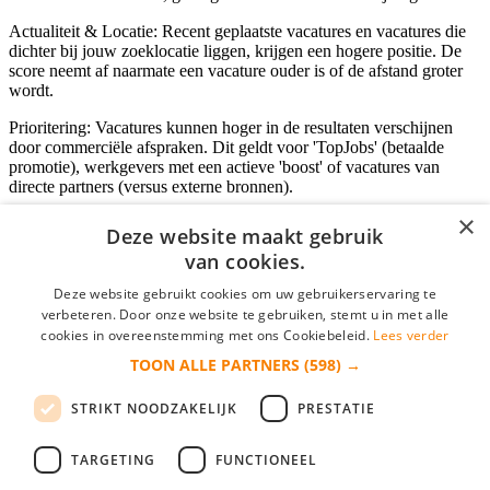
Actualiteit & Locatie: Recent geplaatste vacatures en vacatures die
dichter bij jouw zoeklocatie liggen, krijgen een hogere positie. De
score neemt af naarmate een vacature ouder is of de afstand groter
wordt.
Prioritering: Vacatures kunnen hoger in de resultaten verschijnen
door commerciële afspraken. Dit geldt voor 'TopJobs' (betaalde
promotie), werkgevers met een actieve 'boost' of vacatures van
directe partners (versus externe bronnen).
×
Deze website maakt gebruik
van cookies.
Inloggen als bedrijf
Deze website gebruikt cookies om uw gebruikerservaring te
E-mail
*
verbeteren. Door onze website te gebruiken, stemt u in met alle
cookies in overeenstemming met ons Cookiebeleid.
Lees verder
TOON ALLE PARTNERS
(598) →
Wachtwoord
STRIKT NOODZAKELIJK
PRESTATIE
login gegevens onthouden
Wachtwoord vergeten?
login
TARGETING
FUNCTIONEEL