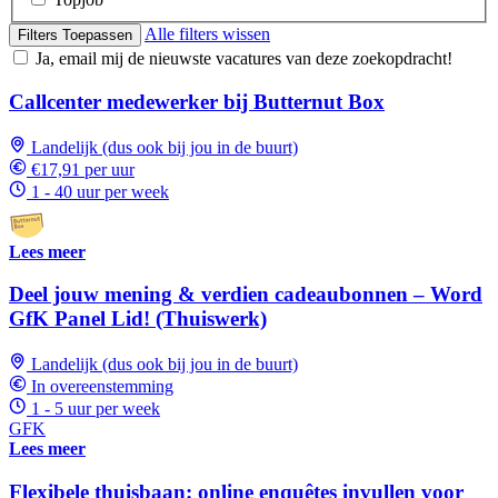
Alle filters wissen
Filters Toepassen
Ja, email mij de nieuwste vacatures van deze zoekopdracht!
Callcenter medewerker bij Butternut Box
Landelijk (dus ook bij jou in de buurt)
€17,91 per uur
1 - 40 uur per week
Lees meer
Deel jouw mening & verdien cadeaubonnen – Word
GfK Panel Lid! (Thuiswerk)
Landelijk (dus ook bij jou in de buurt)
In overeenstemming
1 - 5 uur per week
GFK
Lees meer
Flexibele thuisbaan: online enquêtes invullen voor