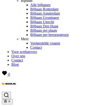
Bijbaan
Alle bijbanen
Bijbaan Rotterdam
Bijbaan Amsterdam
Bijbaan Groningen
Bijbaan Utrecht
Bijbaan Den Haag
Bijbaan per plaats
Bijbaan per beroepsgroep
Meer
Veelgestelde vragen
Contact
Voor werkgevers
Over ons
Contact
Blog
0