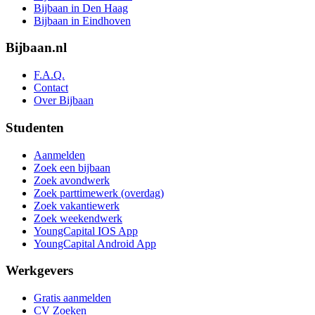
Bijbaan in Den Haag
Bijbaan in Eindhoven
Bijbaan.nl
F.A.Q.
Contact
Over Bijbaan
Studenten
Aanmelden
Zoek een bijbaan
Zoek avondwerk
Zoek parttimewerk (overdag)
Zoek vakantiewerk
Zoek weekendwerk
YoungCapital IOS App
YoungCapital Android App
Werkgevers
Gratis aanmelden
CV Zoeken