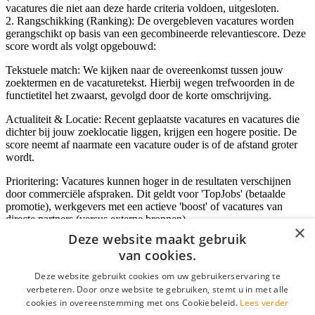
vacatures die niet aan deze harde criteria voldoen, uitgesloten.
2. Rangschikking (Ranking): De overgebleven vacatures worden
gerangschikt op basis van een gecombineerde relevantiescore. Deze
score wordt als volgt opgebouwd:
Tekstuele match: We kijken naar de overeenkomst tussen jouw
zoektermen en de vacaturetekst. Hierbij wegen trefwoorden in de
functietitel het zwaarst, gevolgd door de korte omschrijving.
Actualiteit & Locatie: Recent geplaatste vacatures en vacatures die
dichter bij jouw zoeklocatie liggen, krijgen een hogere positie. De
score neemt af naarmate een vacature ouder is of de afstand groter
wordt.
Prioritering: Vacatures kunnen hoger in de resultaten verschijnen
door commerciële afspraken. Dit geldt voor 'TopJobs' (betaalde
promotie), werkgevers met een actieve 'boost' of vacatures van
directe partners (versus externe bronnen).
×
Deze website maakt gebruik
van cookies.
Inloggen als bedrijf
Deze website gebruikt cookies om uw gebruikerservaring te
verbeteren. Door onze website te gebruiken, stemt u in met alle
E-mail
*
cookies in overeenstemming met ons Cookiebeleid.
Lees verder