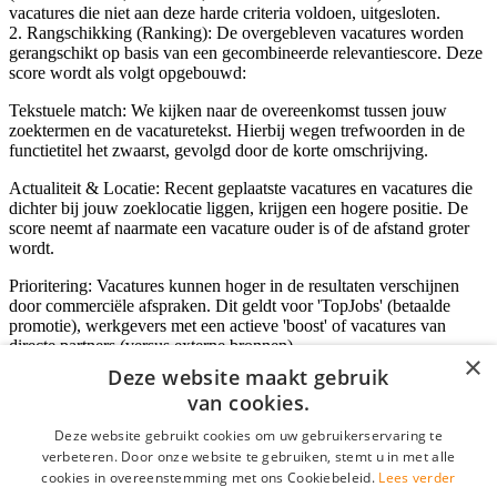
vacatures die niet aan deze harde criteria voldoen, uitgesloten.
2. Rangschikking (Ranking): De overgebleven vacatures worden
gerangschikt op basis van een gecombineerde relevantiescore. Deze
score wordt als volgt opgebouwd:
Tekstuele match: We kijken naar de overeenkomst tussen jouw
zoektermen en de vacaturetekst. Hierbij wegen trefwoorden in de
functietitel het zwaarst, gevolgd door de korte omschrijving.
Actualiteit & Locatie: Recent geplaatste vacatures en vacatures die
dichter bij jouw zoeklocatie liggen, krijgen een hogere positie. De
score neemt af naarmate een vacature ouder is of de afstand groter
wordt.
Prioritering: Vacatures kunnen hoger in de resultaten verschijnen
door commerciële afspraken. Dit geldt voor 'TopJobs' (betaalde
promotie), werkgevers met een actieve 'boost' of vacatures van
directe partners (versus externe bronnen).
×
Deze website maakt gebruik
van cookies.
Inloggen als bedrijf
Deze website gebruikt cookies om uw gebruikerservaring te
verbeteren. Door onze website te gebruiken, stemt u in met alle
E-mail
*
cookies in overeenstemming met ons Cookiebeleid.
Lees verder