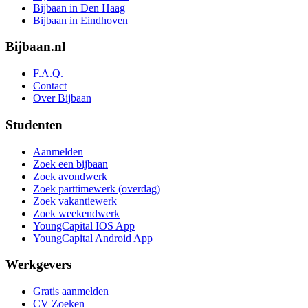
Bijbaan in Den Haag
Bijbaan in Eindhoven
Bijbaan.nl
F.A.Q.
Contact
Over Bijbaan
Studenten
Aanmelden
Zoek een bijbaan
Zoek avondwerk
Zoek parttimewerk (overdag)
Zoek vakantiewerk
Zoek weekendwerk
YoungCapital IOS App
YoungCapital Android App
Werkgevers
Gratis aanmelden
CV Zoeken