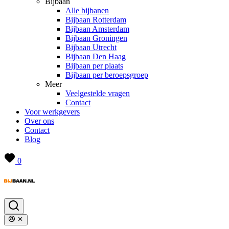
Bijbaan
Alle bijbanen
Bijbaan Rotterdam
Bijbaan Amsterdam
Bijbaan Groningen
Bijbaan Utrecht
Bijbaan Den Haag
Bijbaan per plaats
Bijbaan per beroepsgroep
Meer
Veelgestelde vragen
Contact
Voor werkgevers
Over ons
Contact
Blog
0