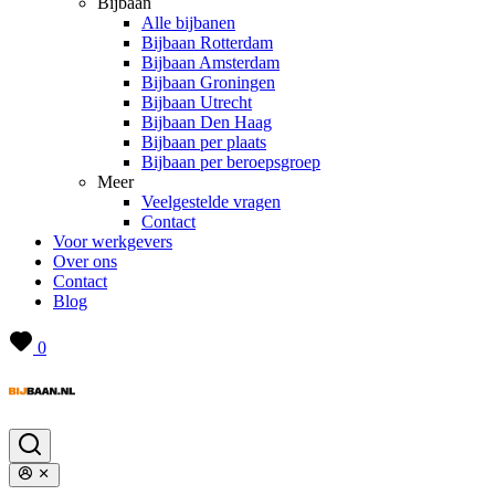
Bijbaan
Alle bijbanen
Bijbaan Rotterdam
Bijbaan Amsterdam
Bijbaan Groningen
Bijbaan Utrecht
Bijbaan Den Haag
Bijbaan per plaats
Bijbaan per beroepsgroep
Meer
Veelgestelde vragen
Contact
Voor werkgevers
Over ons
Contact
Blog
0