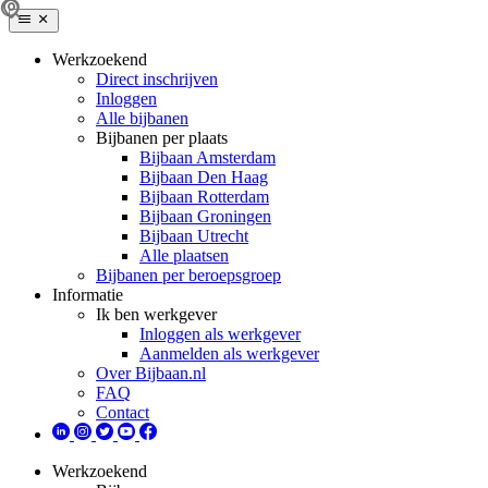
Werkzoekend
Direct inschrijven
Inloggen
Alle bijbanen
Bijbanen per plaats
Bijbaan Amsterdam
Bijbaan Den Haag
Bijbaan Rotterdam
Bijbaan Groningen
Bijbaan Utrecht
Alle plaatsen
Bijbanen per beroepsgroep
Informatie
Ik ben werkgever
Inloggen als werkgever
Aanmelden als werkgever
Over Bijbaan.nl
FAQ
Contact
Werkzoekend