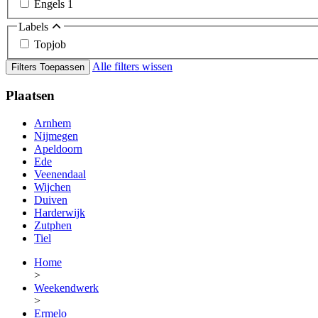
Engels
1
Labels
Topjob
Alle filters wissen
Filters Toepassen
Plaatsen
Arnhem
Nijmegen
Apeldoorn
Ede
Veenendaal
Wijchen
Duiven
Harderwijk
Zutphen
Tiel
Home
>
Weekendwerk
>
Ermelo