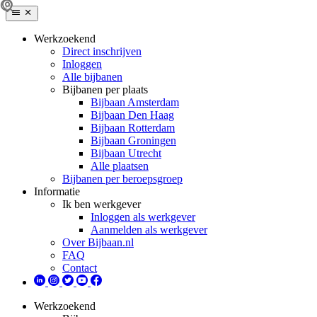
Werkzoekend
Direct inschrijven
Inloggen
Alle bijbanen
Bijbanen per plaats
Bijbaan Amsterdam
Bijbaan Den Haag
Bijbaan Rotterdam
Bijbaan Groningen
Bijbaan Utrecht
Alle plaatsen
Bijbanen per beroepsgroep
Informatie
Ik ben werkgever
Inloggen als werkgever
Aanmelden als werkgever
Over Bijbaan.nl
FAQ
Contact
Werkzoekend