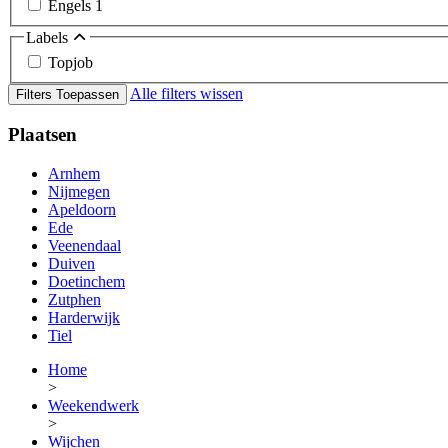
Engels
1
Labels
Topjob
Alle filters wissen
Filters Toepassen
Plaatsen
Arnhem
Nijmegen
Apeldoorn
Ede
Veenendaal
Duiven
Doetinchem
Zutphen
Harderwijk
Tiel
Home
>
Weekendwerk
>
Wijchen