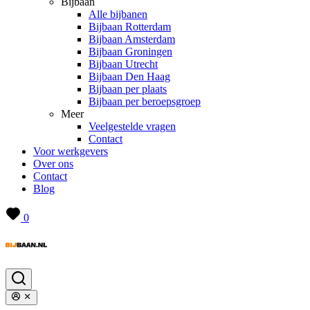
Bijbaan
Alle bijbanen
Bijbaan Rotterdam
Bijbaan Amsterdam
Bijbaan Groningen
Bijbaan Utrecht
Bijbaan Den Haag
Bijbaan per plaats
Bijbaan per beroepsgroep
Meer
Veelgestelde vragen
Contact
Voor werkgevers
Over ons
Contact
Blog
0