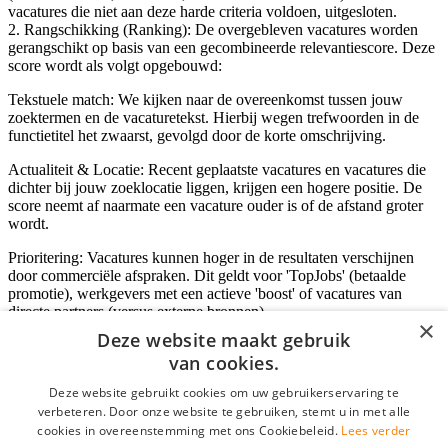
vacatures die niet aan deze harde criteria voldoen, uitgesloten.
2. Rangschikking (Ranking): De overgebleven vacatures worden
gerangschikt op basis van een gecombineerde relevantiescore. Deze
score wordt als volgt opgebouwd:
Tekstuele match: We kijken naar de overeenkomst tussen jouw
zoektermen en de vacaturetekst. Hierbij wegen trefwoorden in de
functietitel het zwaarst, gevolgd door de korte omschrijving.
Actualiteit & Locatie: Recent geplaatste vacatures en vacatures die
dichter bij jouw zoeklocatie liggen, krijgen een hogere positie. De
score neemt af naarmate een vacature ouder is of de afstand groter
wordt.
Prioritering: Vacatures kunnen hoger in de resultaten verschijnen
door commerciële afspraken. Dit geldt voor 'TopJobs' (betaalde
promotie), werkgevers met een actieve 'boost' of vacatures van
directe partners (versus externe bronnen).
×
Deze website maakt gebruik
van cookies.
Inloggen als bedrijf
Deze website gebruikt cookies om uw gebruikerservaring te
verbeteren. Door onze website te gebruiken, stemt u in met alle
E-mail
*
cookies in overeenstemming met ons Cookiebeleid.
Lees verder