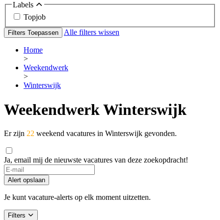
Labels
Topjob
Alle filters wissen
Filters Toepassen
Home
>
Weekendwerk
>
Winterswijk
Weekendwerk Winterswijk
Er zijn
22
weekend vacatures in Winterswijk gevonden.
Ja, email mij de nieuwste vacatures van deze zoekopdracht!
If
you
Alert opslaan
are
a
Je kunt vacature-alerts op elk moment uitzetten.
human,
ignore
Filters