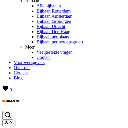
Bijbaan
Alle bijbanen
Bijbaan Rotterdam
Bijbaan Amsterdam
Bijbaan Groningen
Bijbaan Utrecht
Bijbaan Den Haag
Bijbaan per plaats
Bijbaan per beroepsgroep
Meer
Veelgestelde vragen
Contact
Voor werkgevers
Over ons
Contact
Blog
0