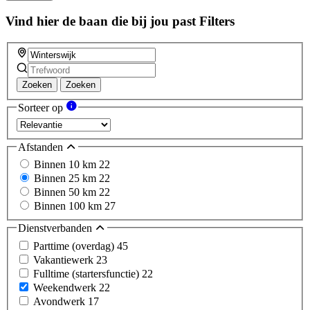
this
field
Vind hier de baan die bij jou past
Filters
Zoeken
Zoeken
Sorteer op
Afstanden
Binnen 10 km
22
Binnen 25 km
22
Binnen 50 km
22
Binnen 100 km
27
Dienstverbanden
Parttime (overdag)
45
Vakantiewerk
23
Fulltime (startersfunctie)
22
Weekendwerk
22
Avondwerk
17