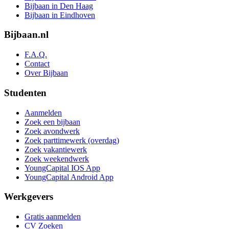
Bijbaan in Den Haag
Bijbaan in Eindhoven
Bijbaan.nl
F.A.Q.
Contact
Over Bijbaan
Studenten
Aanmelden
Zoek een bijbaan
Zoek avondwerk
Zoek parttimewerk (overdag)
Zoek vakantiewerk
Zoek weekendwerk
YoungCapital IOS App
YoungCapital Android App
Werkgevers
Gratis aanmelden
CV Zoeken