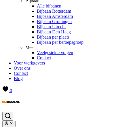
Bijbaan
Alle bijbanen
Bijbaan Rotterdam
Bijbaan Amsterdam
Bijbaan Groningen
Bijbaan Utrecht
Bijbaan Den Haag
Bijbaan per plaats
Bijbaan per beroepsgroep
Meer
Veelgestelde vragen
Contact
Voor werkgevers
Over ons
Contact
Blog
0