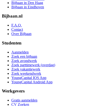
Bijbaan in Den Haag
Bijbaan in Eindhoven
Bijbaan.nl
F.A.Q.
Contact
Over Bijbaan
Studenten
Aanmelden
Zoek een bijbaan
Zoek avondwerk
Zoek parttimewerk (overdag)
Zoek vakantiewerk
Zoek weekendwerk
YoungCapital IOS App
YoungCapital Android App
Werkgevers
Gratis aanmelden
CV Zoeken