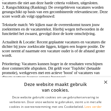
vacatures die niet aan deze harde criteria voldoen, uitgesloten.
2. Rangschikking (Ranking): De overgebleven vacatures worden
gerangschikt op basis van een gecombineerde relevantiescore. Deze
score wordt als volgt opgebouwd:
Tekstuele match: We kijken naar de overeenkomst tussen jouw
zoektermen en de vacaturetekst. Hierbij wegen trefwoorden in de
functietitel het zwaarst, gevolgd door de korte omschrijving.
Actualiteit & Locatie: Recent geplaatste vacatures en vacatures die
dichter bij jouw zoeklocatie liggen, krijgen een hogere positie. De
score neemt af naarmate een vacature ouder is of de afstand groter
wordt.
Prioritering: Vacatures kunnen hoger in de resultaten verschijnen
door commerciële afspraken. Dit geldt voor 'TopJobs' (betaalde
promotie), werkgevers met een actieve 'boost' of vacatures van
directe partners (versus externe bronnen).
×
Deze website maakt gebruik
van cookies.
Inloggen als bedrijf
Deze website gebruikt cookies om uw gebruikerservaring te
verbeteren. Door onze website te gebruiken, stemt u in met alle
E-mail
*
cookies in overeenstemming met ons Cookiebeleid.
Lees verder