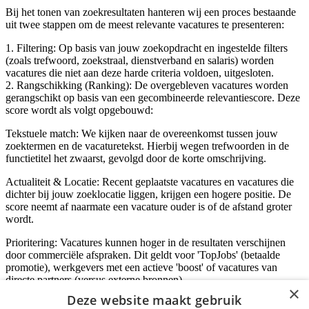
Bij het tonen van zoekresultaten hanteren wij een proces bestaande
uit twee stappen om de meest relevante vacatures te presenteren:
1. Filtering: Op basis van jouw zoekopdracht en ingestelde filters
(zoals trefwoord, zoekstraal, dienstverband en salaris) worden
vacatures die niet aan deze harde criteria voldoen, uitgesloten.
2. Rangschikking (Ranking): De overgebleven vacatures worden
gerangschikt op basis van een gecombineerde relevantiescore. Deze
score wordt als volgt opgebouwd:
Tekstuele match: We kijken naar de overeenkomst tussen jouw
zoektermen en de vacaturetekst. Hierbij wegen trefwoorden in de
functietitel het zwaarst, gevolgd door de korte omschrijving.
Actualiteit & Locatie: Recent geplaatste vacatures en vacatures die
dichter bij jouw zoeklocatie liggen, krijgen een hogere positie. De
score neemt af naarmate een vacature ouder is of de afstand groter
wordt.
Prioritering: Vacatures kunnen hoger in de resultaten verschijnen
door commerciële afspraken. Dit geldt voor 'TopJobs' (betaalde
promotie), werkgevers met een actieve 'boost' of vacatures van
directe partners (versus externe bronnen).
×
Deze website maakt gebruik