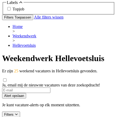
Labels
Topjob
Alle filters wissen
Filters Toepassen
Home
>
Weekendwerk
>
Hellevoetsluis
Weekendwerk Hellevoetsluis
Er zijn
25
weekend vacatures in Hellevoetsluis gevonden.
Ja, email mij de nieuwste vacatures van deze zoekopdracht!
If
you
Alert opslaan
are
a
Je kunt vacature-alerts op elk moment uitzetten.
human,
ignore
Filters