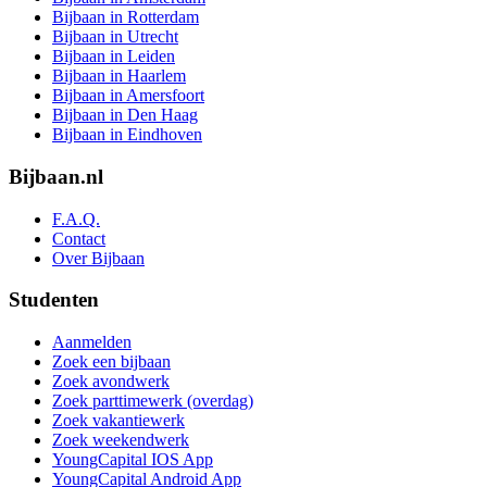
Bijbaan in Rotterdam
Bijbaan in Utrecht
Bijbaan in Leiden
Bijbaan in Haarlem
Bijbaan in Amersfoort
Bijbaan in Den Haag
Bijbaan in Eindhoven
Bijbaan.nl
F.A.Q.
Contact
Over Bijbaan
Studenten
Aanmelden
Zoek een bijbaan
Zoek avondwerk
Zoek parttimewerk (overdag)
Zoek vakantiewerk
Zoek weekendwerk
YoungCapital IOS App
YoungCapital Android App