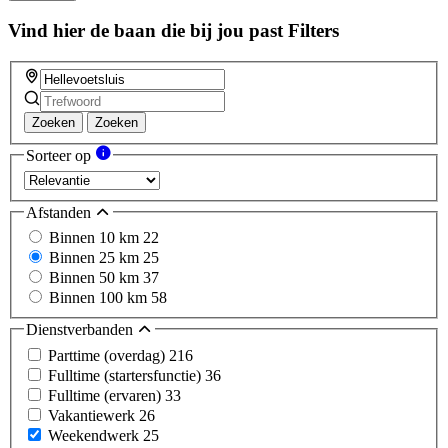
this
field
Vind hier de baan die bij jou past
Filters
Zoeken
Zoeken
Sorteer op
Afstanden
Binnen 10 km
22
Binnen 25 km
25
Binnen 50 km
37
Binnen 100 km
58
Dienstverbanden
Parttime (overdag)
216
Fulltime (startersfunctie)
36
Fulltime (ervaren)
33
Vakantiewerk
26
Weekendwerk
25