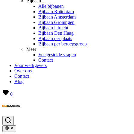
Bijbaan
Alle bijbanen
Bijbaan Rotterdam
Bijbaan Amsterdam
Bijbaan Groningen
Bijbaan Utrecht
Bijbaan Den Haag
Bijbaan per plaats
Bijbaan per beroepsgroep
Meer
Veelgestelde vragen
Contact
Voor werkgevers
Over ons
Contact
Blog
0