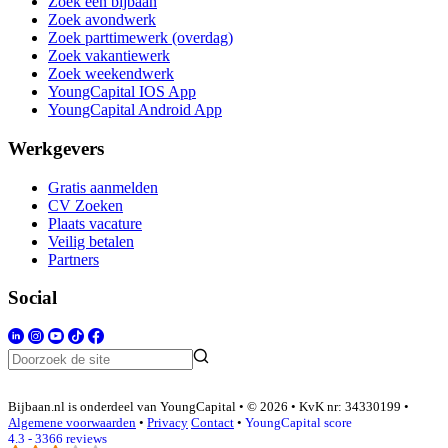
Zoek een bijbaan
Zoek avondwerk
Zoek parttimewerk (overdag)
Zoek vakantiewerk
Zoek weekendwerk
YoungCapital IOS App
YoungCapital Android App
Werkgevers
Gratis aanmelden
CV Zoeken
Plaats vacature
Veilig betalen
Partners
Social
Bijbaan.nl is onderdeel van YoungCapital • © 2026 • KvK nr: 34330199 •
Algemene voorwaarden
•
Privacy
Contact
•
YoungCapital score
4.3 - 3366 reviews