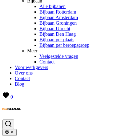
Bijbaan
Alle bijbanen
Bijbaan Rotterdam
Bijbaan Amsterdam
Bijbaan Groningen
Bijbaan Utrecht
Bijbaan Den Haag
Bijbaan per plaats
Bijbaan per beroepsgroep
Meer
Veelgestelde vragen
Contact
Voor werkgevers
Over ons
Contact
Blog
0