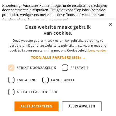
Prioritering: Vacatures kunnen hoger in de resultaten verschijnen
door commerciële afspraken. Dit geldt voor 'TopJobs' (betaalde
promotie), werkgevers met een actieve 'boost' of vacatures van
directe partners (versus externe bronnen).
×
Deze website maakt gebruik
van cookies.
Inloggen als bedrijf
Deze website gebruikt cookies om uw gebruikerservaring te
verbeteren. Door onze website te gebruiken, stemt u in met alle
E-mail
*
cookies in overeenstemming met ons Cookiebeleid.
Lees verder
TOON ALLE PARTNERS
(598) →
Wachtwoord
STRIKT NOODZAKELIJK
PRESTATIE
login gegevens onthouden
Wachtwoord vergeten?
login
TARGETING
FUNCTIONEEL
Bedrijf aanmelden
NIET-GECLASSIFICEERD
Na het aanmelden kun je meteen je vacature plaatsen en heb je je
nieuwe collega/werknemer zo gevonden!
ALLES ACCEPTEREN
ALLES AFWIJZEN
Heb je nog geen gratis bedrijfsprofiel?