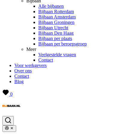
Bijbaan
Alle bijbanen
Bijbaan Rotterdam
Bijbaan Amsterdam
Bijbaan Groningen
Bijbaan Utrecht
Bijbaan Den Haag
Bijbaan per plaats
Bijbaan per beroepsgroep
Meer
Veelgestelde vragen
Contact
Voor werkgevers
Over ons
Contact
Blog
0