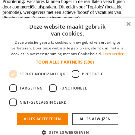
Prioritering: Vacatures kunnen hoger in de resultaten verschijnen
door commerciële afspraken. Dit geldt voor 'TopJobs' (betaalde
promotie), werkgevers met een actieve 'boost' of vacatures van
directe partners (versus externe bronnen).
×
Deze website maakt gebruik
van cookies.
Inloggen als bedrijf
Deze website gebruikt cookies om uw gebruikerservaring te
verbeteren. Door onze website te gebruiken, stemt u in met alle
E-mail
*
cookies in overeenstemming met ons Cookiebeleid.
Lees verder
TOON ALLE PARTNERS
(598) →
Wachtwoord
STRIKT NOODZAKELIJK
PRESTATIE
login gegevens onthouden
Wachtwoord vergeten?
login
TARGETING
FUNCTIONEEL
Bedrijf aanmelden
NIET-GECLASSIFICEERD
Na het aanmelden kun je meteen je vacature plaatsen en heb je je
nieuwe collega/werknemer zo gevonden!
ALLES ACCEPTEREN
ALLES AFWIJZEN
Heb je nog geen gratis bedrijfsprofiel?
DETAILS WEERGEVEN