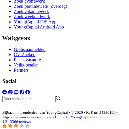
Zoek avondwerk
Zoek parttimewerk (overdag)
Zoek vakantiewerk
Zoek weekendwerk
YoungCapital IOS App
YoungCapital Android App
Werkgevers
Gratis aanmelden
CV Zoeken
Plaats vacature
Veilig betalen
Partners
Social
Bijbaan.nl is onderdeel van YoungCapital • © 2026 • KvK nr: 34330199 •
Algemene voorwaarden
•
Privacy
Contact
•
YoungCapital score
4.3 - 3366 reviews