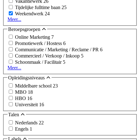
Vakantiewerk
26
Tijdelijke fulltime baan
25
Weekendwerk
24
Meer...
Beroepsgroepen
Online Marketing
7
Promotiewerk / Hostess
6
Communicatie / Marketing / Reclame / PR
6
Commercieel / Verkoop / Inkoop
5
Schoonmaak / Facilitair
5
Meer...
Opleidingsniveaus
Middelbare school
23
MBO
18
HBO
16
Universiteit
16
Talen
Nederlands
22
Engels
1
Labels