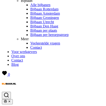
Bijbaan
Alle bijbanen
Bijbaan Rotterdam
Bijbaan Amsterdam
Bijbaan Groningen
Bijbaan Utrecht
Bijbaan Den Haag
Bijbaan per plaats
Bijbaan per beroepsgroep
Meer
Veelgestelde vragen
Contact
Voor werkgevers
Over ons
Contact
Blog
0