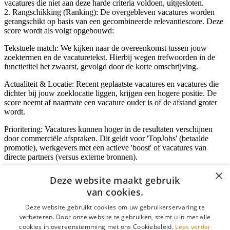
vacatures die niet aan deze harde criteria voldoen, uitgesloten.
2. Rangschikking (Ranking): De overgebleven vacatures worden
gerangschikt op basis van een gecombineerde relevantiescore. Deze
score wordt als volgt opgebouwd:
Tekstuele match: We kijken naar de overeenkomst tussen jouw
zoektermen en de vacaturetekst. Hierbij wegen trefwoorden in de
functietitel het zwaarst, gevolgd door de korte omschrijving.
Actualiteit & Locatie: Recent geplaatste vacatures en vacatures die
dichter bij jouw zoeklocatie liggen, krijgen een hogere positie. De
score neemt af naarmate een vacature ouder is of de afstand groter
wordt.
Prioritering: Vacatures kunnen hoger in de resultaten verschijnen
door commerciële afspraken. Dit geldt voor 'TopJobs' (betaalde
promotie), werkgevers met een actieve 'boost' of vacatures van
directe partners (versus externe bronnen).
×
Deze website maakt gebruik
van cookies.
Inloggen als bedrijf
Deze website gebruikt cookies om uw gebruikerservaring te
E-mail
*
verbeteren. Door onze website te gebruiken, stemt u in met alle
cookies in overeenstemming met ons Cookiebeleid.
Lees verder