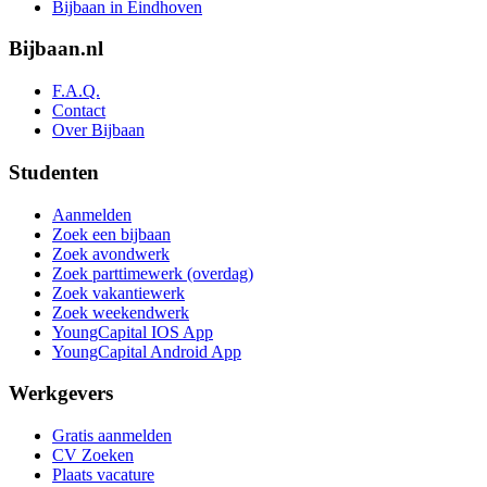
Bijbaan in Eindhoven
Bijbaan.nl
F.A.Q.
Contact
Over Bijbaan
Studenten
Aanmelden
Zoek een bijbaan
Zoek avondwerk
Zoek parttimewerk (overdag)
Zoek vakantiewerk
Zoek weekendwerk
YoungCapital IOS App
YoungCapital Android App
Werkgevers
Gratis aanmelden
CV Zoeken
Plaats vacature